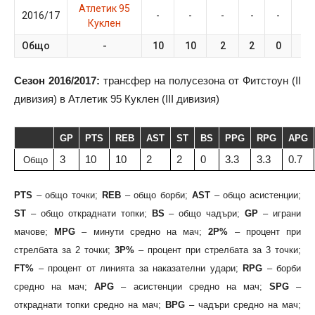
Атлетик 95
2016/17
-
-
-
-
-
-
Куклен
Общо
-
10
10
2
2
0
3
Сезон 2016/2017:
трансфер на полусезона от Фитстоун (II
дивизия) в Атлетик 95 Куклен (III дивизия)
GP
PTS
REB
AST
ST
BS
PPG
RPG
APG
3
10
10
2
2
0
3.3
3.3
0.7
Общо
PTS
– общо точки;
REB
– общо борби;
AST
– общо асистенции;
ST
– общо откраднати топки;
BS
– общо чадъри;
GP
– играни
мачове;
MPG
– минути средно на мач;
2P%
– процент при
стрелбата за 2 точки;
3P%
– процент при стрелбата за 3 точки;
FT%
– процент от линията за наказателни удари;
RPG
– борби
средно на мач;
APG
– асистенции средно на мач;
SPG
–
откраднати топки средно на мач;
BPG
– чадъри средно на мач;