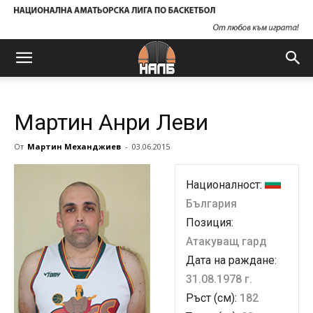
Мартин Анри Леви
От
Мартин Механджиев
-
03.06.2015
Националност:
България
Позиция:
Атакуващ гард
Дата на раждане:
31.08.1978 г.
Ръст (см):
182