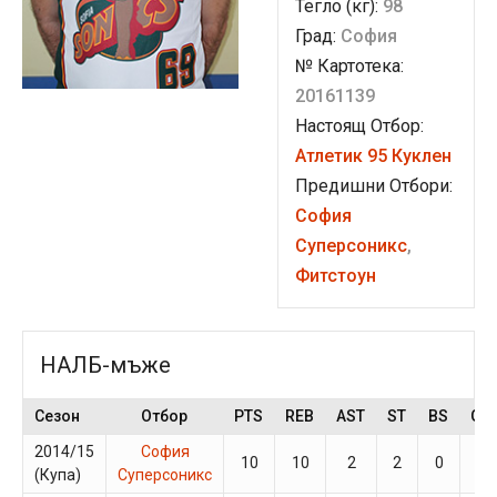
Тегло (кг):
98
Град:
София
№ Картотека:
20161139
Настоящ Отбор:
Атлетик 95 Куклен
Предишни Отбори:
София
Суперсоникс
,
Фитстоун
НАЛБ-мъже
Сезон
Отбор
PTS
REB
AST
ST
BS
GP
2014/15
София
10
10
2
2
0
3
(Купа)
Суперсоникс