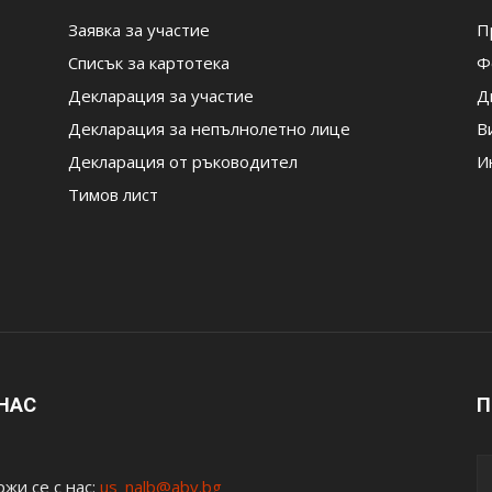
Заявка за участие
П
Списък за картотека
Ф
Декларация за участие
Д
Декларация за непълнолетно лице
В
Декларация от ръководител
И
Тимов лист
 НАС
П
жи се с нас:
us_nalb@abv.bg