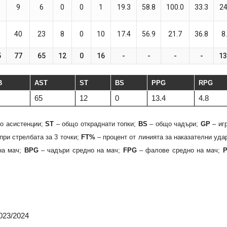
9
6
0
0
1
19.3
58.8
100.0
33.3
24
40
23
8
0
10
17.4
56.9
21.7
36.8
8
5
77
65
12
0
16
-
-
-
-
13
B
AST
ST
BS
PPG
RPG
65
12
0
13.4
4.8
о асистенции;
ST
– общо откраднати топки;
BS
– общо чадъри;
GP
– иг
при стрелбата за 3 точки;
FT%
– процент от линията за наказателни уда
на мач;
BPG
– чадъри средно на мач;
FPG
– фалове средно на мач;
2023/2024