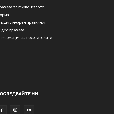
равила за първенството
ормат
исциплинарен правилник
идео правила
нформация за посетителите
ОСЛЕДВАЙТЕ НИ