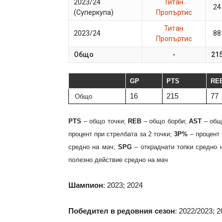
2023/24
Титан
24
(Суперкупа)
Пропъртис
Титан
2023/24
88
Пропъртис
Общо
-
21
GP
PTS
RE
16
215
77
Общо
PTS
– общо точки;
REB
– общо борби;
AST
– общ
процент при стрелбата за 2 точки;
3P%
– процент 
средно на мач;
SPG
– откраднати топки средно 
полезно действие средно на мач
Шампион
: 2023; 2024
Победител в редовния сезон
: 2022/2023; 