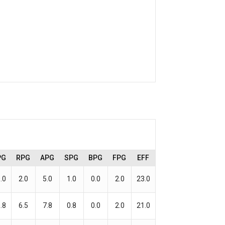
PG
RPG
APG
SPG
BPG
FPG
EFF
.0
2.0
5.0
1.0
0.0
2.0
23.0
.8
6.5
7.8
0.8
0.0
2.0
21.0