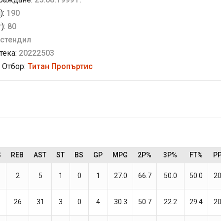
):
190
г):
80
стендил
тека:
20222503
 Отбор:
Титан Пропъртис
S
REB
AST
ST
BS
GP
MPG
2P%
3P%
FT%
P
2
5
1
0
1
27.0
66.7
50.0
50.0
20
26
31
3
0
4
30.3
50.7
22.2
29.4
20