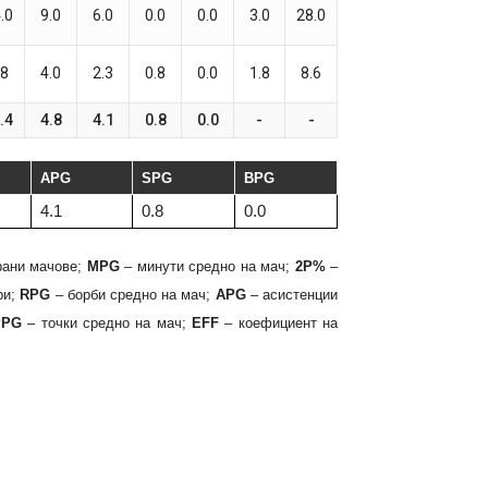
.0
9.0
6.0
0.0
0.0
3.0
28.0
.8
4.0
2.3
0.8
0.0
1.8
8.6
.4
4.8
4.1
0.8
0.0
-
-
APG
SPG
BPG
4.1
0.8
0.0
рани мачове;
MPG
– минути средно на мач;
2P%
–
ри;
RPG
– борби средно на мач;
APG
– асистенции
PPG
– точки средно на мач;
EFF
– коефициент на