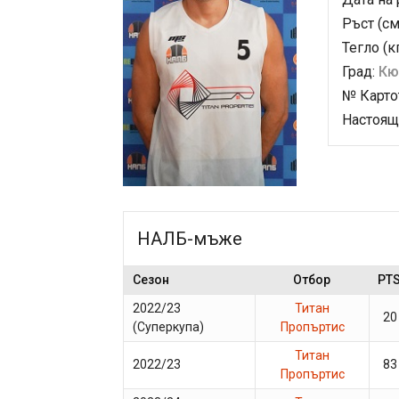
Ръст (см
Тегло (к
Град:
Кю
№ Карто
Настоящ
НАЛБ-мъже
Сезон
Отбор
PT
2022/23
Титан
20
(Суперкупа)
Пропъртис
Титан
2022/23
83
Пропъртис