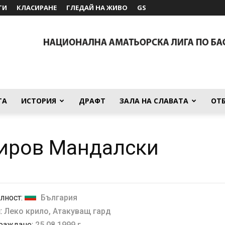
ТИ
КЛАСИРАНЕ
ГЛЕДАЙ НА ЖИВО
GS
ТА
ИСТОРИЯ
ДРАФТ
ЗАЛА НА СЛАВАТА
ОТ
иров Мандалски
лност:
България
:
Леко крило, Атакуващ гард
 раждане:
25.08.1999 г.