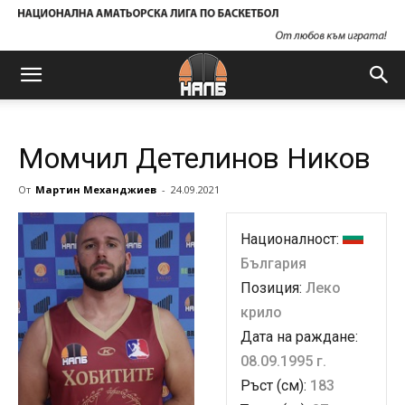
Момчил Детелинов Ников
От
Мартин Механджиев
-
24.09.2021
Националност:
България
Позиция:
Леко
крило
Дата на раждане:
08.09.1995 г.
Ръст (см):
183