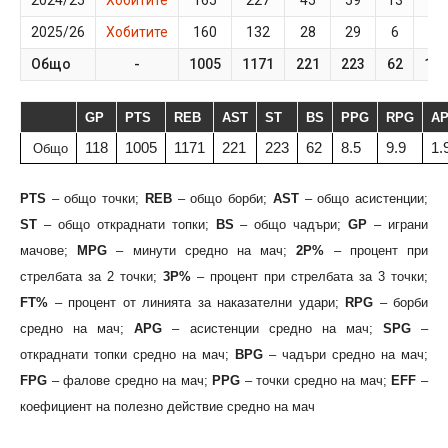
2024/25
Хобитите
165
227
45
59
13
26
2025/26
Хобитите
160
132
28
29
6
19
Общо
-
1005
1171
221
223
62
118
GP
PTS
REB
AST
ST
BS
PPG
RPG
A
118
1005
1171
221
223
62
8.5
9.9
1.
Общо
PTS
– общо точки;
REB
– общо борби;
AST
– общо асистенции;
ST
– общо откраднати топки;
BS
– общо чадъри;
GP
– играни
мачове;
MPG
– минути средно на мач;
2P%
– процент при
стрелбата за 2 точки;
3P%
– процент при стрелбата за 3 точки;
FT%
– процент от линията за наказателни удари;
RPG
– борби
средно на мач;
APG
– асистенции средно на мач;
SPG
–
откраднати топки средно на мач;
BPG
– чадъри средно на мач;
FPG
– фалове средно на мач;
PPG
– точки средно на мач;
EFF
–
коефициент на полезно действие средно на мач