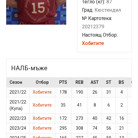
Тегло (кг):
87
Град:
Кюстендил
№ Картотека:
20212379
Настоящ Отбор:
Хобитите
НАЛБ-мъже
Сезон
Отбор
PTS
REB
AST
ST
BS
GP
2021/22
Хобитите
178
190
26
31
4
17
2021/22
Хобитите
35
41
8
6
2
4
(Купа)
2022/23
Хобитите
172
273
40
42
16
26
2023/24
Хобитите
295
308
74
56
21
26