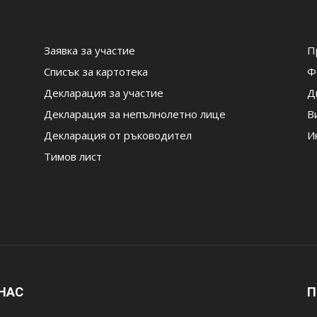
Заявка за участие
П
Списък за картотека
Ф
Декларация за участие
Д
Декларация за непълнолетно лице
В
Декларация от ръководител
И
Тимов лист
 НАС
П