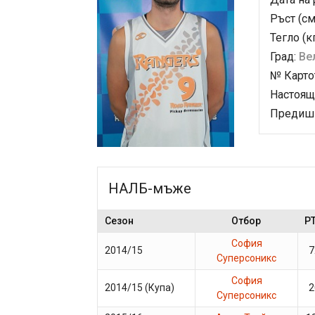
Ръст (см
Тегло (к
Град:
Ве
№ Карто
Настоящ
Предишн
НАЛБ-мъже
Сезон
Отбор
P
София
2014/15
7
Суперсоникс
София
2014/15 (Купа)
2
Суперсоникс