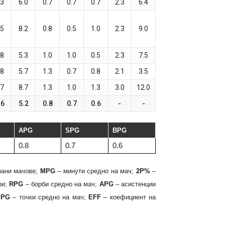
.3
6.0
0.7
0.7
0.7
2.3
6.4
.5
8.2
0.8
0.5
1.0
2.3
9.0
.8
5.3
1.0
1.0
0.5
2.3
7.5
.8
5.7
1.3
0.7
0.8
2.1
3.5
.7
8.7
1.3
1.0
1.3
3.0
12.0
.6
5.2
0.8
0.7
0.6
-
-
APG
SPG
BPG
0.8
0.7
0.6
рани мачове;
MPG
– минути средно на мач;
2P%
–
ри;
RPG
– борби средно на мач;
APG
– асистенции
PPG
– точки средно на мач;
EFF
– коефициент на