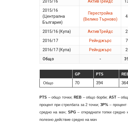
2015/16
АктивТрейдс
1
2015/16
Перестройка
(Централна
4
(Велико Търново)
България)
2015/16 (Купа)
АктивТрейдс
2
2016/17
Рейнджърс
7
2016/17 (Купа)
Рейнджърс
2
Общо
-
3
GP
PTS
RE
70
394
36
Общо
PTS
– общо точки;
REB
– общо борби;
AST
– общ
процент при стрелбата за 2 точки;
3P%
– процент 
средно на мач;
SPG
– откраднати топки средно 
полезно действие средно на мач