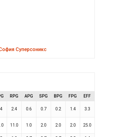
София Суперсоникс
PG
RPG
APG
SPG
BPG
FPG
EFF
.4
2.4
0.6
0.7
0.2
1.4
3.3
.0
11.0
1.0
2.0
2.0
2.0
25.0