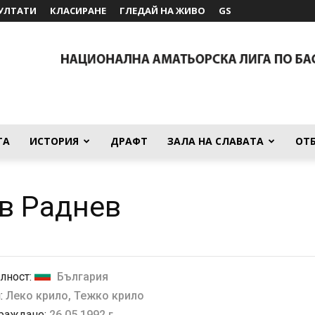
УЛТАТИ
КЛАСИРАНЕ
ГЛЕДАЙ НА ЖИВО
GS
ТА
ИСТОРИЯ
ДРАФТ
ЗАЛА НА СЛАВАТА
ОТ
в Раднев
лност:
България
:
Леко крило, Тежко крило
 раждане:
26.05.1992 г.