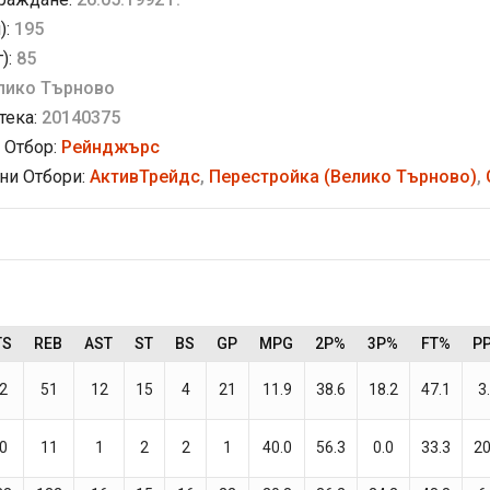
):
195
г):
85
лико Търново
тека:
20140375
 Отбор:
Рейнджърс
и Отбори:
АктивТрейдс
,
Перестройка (Велико Търново)
,
TS
REB
AST
ST
BS
GP
MPG
2P%
3P%
FT%
P
2
51
12
15
4
21
11.9
38.6
18.2
47.1
3
0
11
1
2
2
1
40.0
56.3
0.0
33.3
20