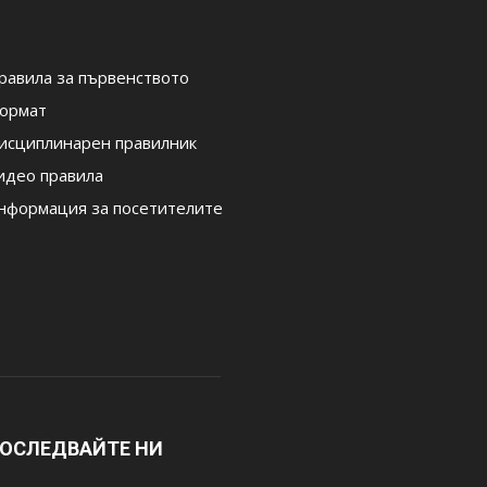
равила за първенството
ормат
исциплинарен правилник
идео правила
нформация за посетителите
ОСЛЕДВАЙТЕ НИ