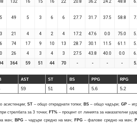
38
132
16
15
16
22
20.8
36.2
24.2
48.8
6
5
49
5
3
6
6
27.7
31.7
37.5
58.8
7
3
21
4
4
2
4
17.2
47.6
0.0
75.0
5
6
74
17
9
10
13
28.7
30.1
11.5
61.1
5
0
26
4
3
4
3
27.5
43.8
40.0
0.0
6
94
364
59
51
44
70
-
-
-
-
5
B
AST
ST
BS
PPG
RPG
4
59
51
44
5.6
5.2
о асистенции;
ST
– общо откраднати топки;
BS
– общо чадъри;
GP
– иг
при стрелбата за 3 точки;
FT%
– процент от линията за наказателни уда
на мач;
BPG
– чадъри средно на мач;
FPG
– фалове средно на мач;