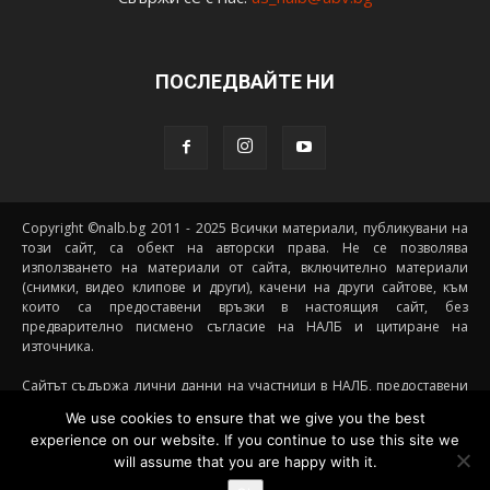
ПОСЛЕДВАЙТЕ НИ
Copyright ©nalb.bg 2011 - 2025 Всички материали, публикувани на
този сайт, са обект на авторски права. Не се позволява
използването на материали от сайта, включително материали
(снимки, видео клипове и други), качени на други сайтове, към
които са предоставени връзки в настоящия сайт, без
предварително писмено съгласие на НАЛБ и цитиране на
източника.
Сайтът съдържа лични данни на участници в НАЛБ, предоставени
доброволно от самите тях (и със съгласието на техните родители, в
We use cookies to ensure that we give you the best
случай че става дума за непълнолетни участници) посредством
experience on our website. If you continue to use this site we
подписани декларации за участие, съгласявайки се данните им да
will assume that you are happy with it.
бъдат съхранявани и обработвани от НАЛБ. При желание от
страна на участник данните му да бъдат премахнати от сайта е