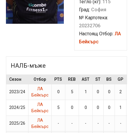
Тегло (кг):
115
Град:
София
№ Картотека:
20232706
Настоящ Отбор:
ЛА
Бейкърс
НАЛБ-мъже
Сезон
Отбор
PTS
REB
AST
ST
BS
GP
M
ЛА
2023/24
0
5
1
0
0
2
7
Бейкърс
ЛА
2024/25
5
0
0
0
0
1
6
Бейкърс
ЛА
2025/26
-
-
-
-
-
-
Бейкърс