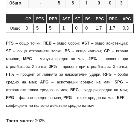
Общо
-
5
5
1
0
0
3
GP
PTS
REB
AST
ST
BS
PPG
RPG
APG
3
5
5
1
0
0
1.7
1.7
0.3
Общо
PTS
– общо точки;
REB
– общо борби;
AST
– общо асистенции;
ST
– общо откраднати топки;
BS
– общо чадъри;
GP
– играни
мачове;
MPG
– минути средно на мач;
2P%
– процент при
стрелбата за 2 точки;
3P%
– процент при стрелбата за 3 точки;
FT%
– процент от линията за наказателни удари;
RPG
– борби
средно на мач;
APG
– асистенции средно на мач;
SPG
–
откраднати топки средно на мач;
BPG
– чадъри средно на мач;
FPG
– фалове средно на мач;
PPG
– точки средно на мач;
EFF
–
коефициент на полезно действие средно на мач
Трето място
: 2025