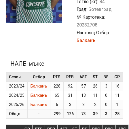
Тегло (кг):
84
Град:
Ботевград
№ Картотека:
20232708
Настоящ Отбор:
Балканъ
НАЛБ-мъже
Сезон
Отбор
PTS
REB
AST
ST
BS
GP
M
2023/24
Балканъ
228
92
57
26
3
16
3
2024/25
Балканъ
65
31
13
11
0
11
1
2025/26
Балканъ
6
3
3
2
0
1
1
Общо
-
299
126
73
39
3
28