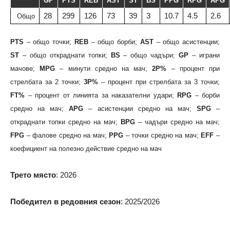
GP
PTS
REB
AST
ST
BS
PPG
RPG
APG
28
299
126
73
39
3
10.7
4.5
2.6
Общо
PTS
– общо точки;
REB
– общо борби;
AST
– общо асистенции;
ST
– общо откраднати топки;
BS
– общо чадъри;
GP
– играни
мачове;
MPG
– минути средно на мач;
2P%
– процент при
стрелбата за 2 точки;
3P%
– процент при стрелбата за 3 точки;
FT%
– процент от линията за наказателни удари;
RPG
– борби
средно на мач;
APG
– асистенции средно на мач;
SPG
–
откраднати топки средно на мач;
BPG
– чадъри средно на мач;
FPG
– фалове средно на мач;
PPG
– точки средно на мач;
EFF
–
коефициент на полезно действие средно на мач
Трето място
: 2026
Победител в редовния сезон
: 2025/2026