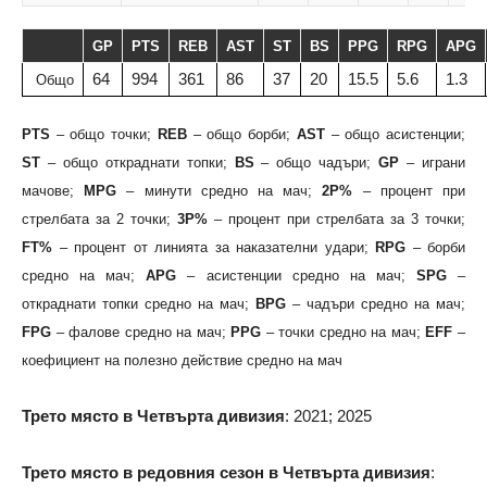
GP
PTS
REB
AST
ST
BS
PPG
RPG
APG
64
994
361
86
37
20
15.5
5.6
1.3
Общо
PTS
– общо точки;
REB
– общо борби;
AST
– общо асистенции;
ST
– общо откраднати топки;
BS
– общо чадъри;
GP
– играни
мачове;
MPG
– минути средно на мач;
2P%
– процент при
стрелбата за 2 точки;
3P%
– процент при стрелбата за 3 точки;
FT%
– процент от линията за наказателни удари;
RPG
– борби
средно на мач;
APG
– асистенции средно на мач;
SPG
–
откраднати топки средно на мач;
BPG
– чадъри средно на мач;
FPG
– фалове средно на мач;
PPG
– точки средно на мач;
EFF
–
коефициент на полезно действие средно на мач
Трето място в Четвърта дивизия
: 2021; 2025
Трет
о място в редовния сезон в Четвърта дивизия
: