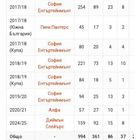
София
2017/18
254
89
23
8
5
Ентъртейнмънт
2017/18
(Южна
Пинк Пантерс
45
17
3
2
1
България)
2017/18
София
80
20
4
4
0
(Купа)
Ентъртейнмънт
София
2018/19
221
73
13
10
7
Ентъртейнмънт
2018/19
София
84
18
5
1
0
(Купа)
Ентъртейнмънт
София
2019/20
94
25
13
3
3
Ентъртейнмънт
2020/21
Алфа
57
27
10
1
0
Диймън
2024/25
159
92
15
8
4
Слейърс
Общо
-
994
361
86
37
20