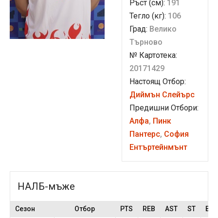
Ръст (см):
191
Тегло (кг):
106
Град:
Велико
Търново
№ Картотека:
20171429
Настоящ Отбор:
Диймън Слейърс
Предишни Отбори:
Алфа
,
Пинк
Пантерс
,
София
Ентъртейнмънт
НАЛБ-мъже
Сезон
Отбор
PTS
REB
AST
ST
BS