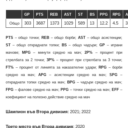
GP
PTS
REB
AST
ST
BS
PPG
RPG
303
3687
1373
1029
589
13
12.2
4.5
3
Общо
PTS
– общо точки;
REB
– общо борби;
AST
– общо асистенции;
ST
– общо откраднати топки;
BS
– общо чадъри;
GP
– играни
мачове;
MPG
– минути средно на мач;
2P%
– процент при
стрелбата за 2 точки;
3P%
– процент при стрелбата за 3 точки;
FT%
– процент от линията за наказателни удари;
RPG
– борби
средно на мач;
APG
– асистенции средно на мач;
SPG
–
откраднати топки средно на мач;
BPG
– чадъри средно на мач;
FPG
– фалове средно на мач;
PPG
– точки средно на мач;
EFF
–
коефициент на полезно действие средно на мач
Шампион във Втора дивизия
: 2021; 2022
Трето място във Втора дивизия
: 2020