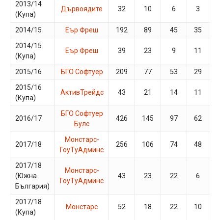
2013/14
Дървоядите
32
10
6
3
(Купа)
2014/15
Еър Фреш
192
89
45
35
2014/15
Еър Фреш
39
23
9
11
(Купа)
2015/16
БГО Софтуер
209
77
53
29
2015/16
АктивТрейдс
43
21
14
11
(Купа)
БГО Софтуер
2016/17
426
145
97
62
Булс
Монстарс-
2017/18
256
106
74
48
ГоуТуАдминс
2017/18
Монстарс-
(Южна
43
23
22
6
ГоуТуАдминс
България)
2017/18
Монстарс
52
18
22
10
(Купа)