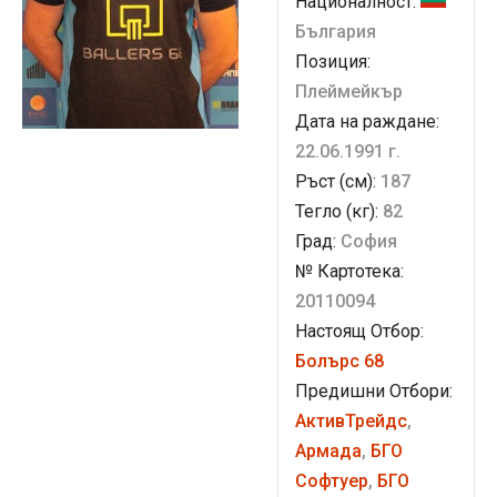
Националност:
България
Позиция:
Плеймейкър
Дата на раждане:
22.06.1991 г.
Ръст (см):
187
Тегло (кг):
82
Град:
София
№ Картотека:
20110094
Настоящ Отбор:
Болърс 68
Предишни Отбори:
АктивТрейдс
,
Армада
,
БГО
Софтуер
,
БГО