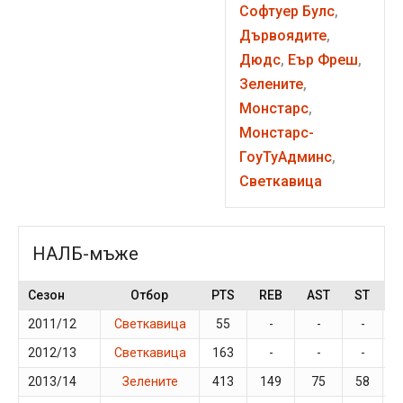
Софтуер Булс
,
Дървоядите
,
Дюдс
,
Еър Фреш
,
Зелените
,
Монстарс
,
Монстарс-
ГоуТуАдминс
,
Светкавица
НАЛБ-мъже
Сезон
Отбор
PTS
REB
AST
ST
B
2011/12
Светкавица
55
-
-
-
-
2012/13
Светкавица
163
-
-
-
-
2013/14
Зелените
413
149
75
58