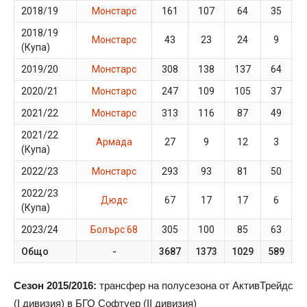
2018/19
Монстарс
161
107
64
35
2018/19
Монстарс
43
23
24
9
(Купа)
2019/20
Монстарс
308
138
137
64
2020/21
Монстарс
247
109
105
37
2021/22
Монстарс
313
116
87
49
2021/22
Армада
27
9
12
3
(Купа)
2022/23
Монстарс
293
93
81
50
2022/23
Дюдс
67
17
17
6
(Купа)
2023/24
Болърс 68
305
100
85
63
Общо
-
3687
1373
1029
589
1
Сезон 2015/2016:
трансфер на полусезона от АктивТрейдс
(I дивизия) в БГО Софтуер (II дивизия)