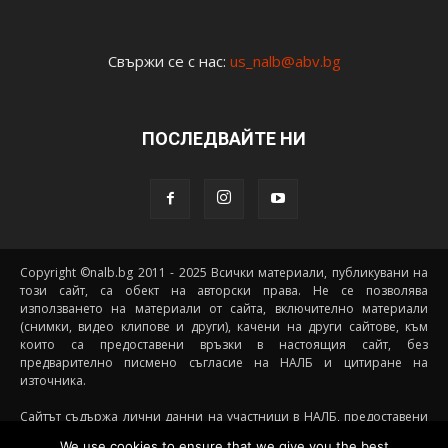
Свържи се с нас:
us_nalb@abv.bg
ПОСЛЕДВАЙТЕ НИ
Copyright ©nalb.bg 2011 - 2025 Всички материали, публикувани на
този сайт, са обект на авторски права. Не се позволява
използването на материали от сайта, включително материали
(снимки, видео клипове и други), качени на други сайтове, към
които са предоставени връзки в настоящия сайт, без
предварително писмено съгласие на НАЛБ и цитиране на
източника.
Сайтът съдържа лични данни на участници в НАЛБ, предоставени
доброволно от самите тях (и със съгласието на техните родители, в
We use cookies to ensure that we give you the best