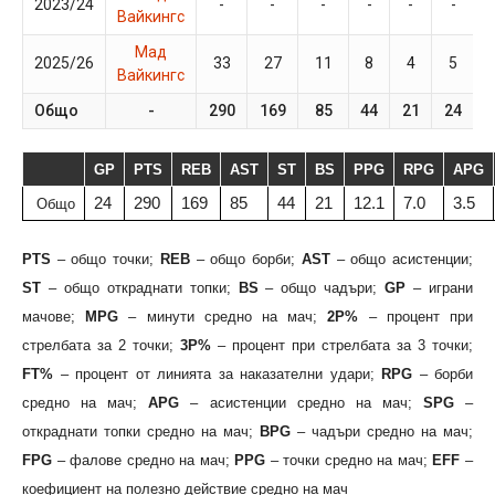
2023/24
-
-
-
-
-
-
Вайкингс
Мад
2025/26
33
27
11
8
4
5
Вайкингс
Общо
-
290
169
85
44
21
24
GP
PTS
REB
AST
ST
BS
PPG
RPG
APG
24
290
169
85
44
21
12.1
7.0
3.5
Общо
PTS
– общо точки;
REB
– общо борби;
AST
– общо асистенции;
ST
– общо откраднати топки;
BS
– общо чадъри;
GP
– играни
мачове;
MPG
– минути средно на мач;
2P%
– процент при
стрелбата за 2 точки;
3P%
– процент при стрелбата за 3 точки;
FT%
– процент от линията за наказателни удари;
RPG
– борби
средно на мач;
APG
– асистенции средно на мач;
SPG
–
откраднати топки средно на мач;
BPG
– чадъри средно на мач;
FPG
– фалове средно на мач;
PPG
– точки средно на мач;
EFF
–
коефициент на полезно действие средно на мач