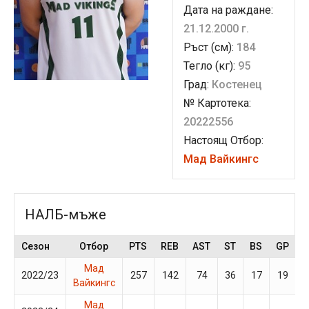
Дата на раждане:
21.12.2000 г.
Ръст (см):
184
Тегло (кг):
95
Град:
Костенец
№ Картотека:
20222556
Настоящ Отбор:
Мад Вайкингс
НАЛБ-мъже
Сезон
Отбор
PTS
REB
AST
ST
BS
GP
Мад
2022/23
257
142
74
36
17
19
Вайкингс
Мад