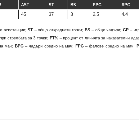
B
AST
ST
BS
PPG
RPG
9
45
37
3
2.5
4.4
о асистенции;
ST
– общо откраднати топки;
BS
– общо чадъри;
GP
– иг
при стрелбата за 3 точки;
FT%
– процент от линията за наказателни уда
на мач;
BPG
– чадъри средно на мач;
FPG
– фалове средно на мач;