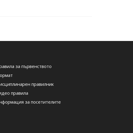
равила за първенството
ормат
исциплинарен правилник
идео правила
нформация за посетителите