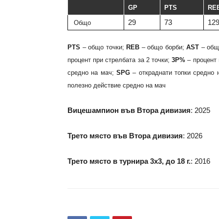
GP
PTS
RE
29
73
12
Общо
PTS
– общо точки;
REB
– общо борби;
AST
– общ
процент при стрелбата за 2 точки;
3P%
– процент 
средно на мач;
SPG
– откраднати топки средно 
полезно действие средно на мач
Вицешампион във Втора дивизия
: 2025
Трето място във Втора дивизия
: 2026
Трето място в турнира 3х3, до 18 г.
: 2016