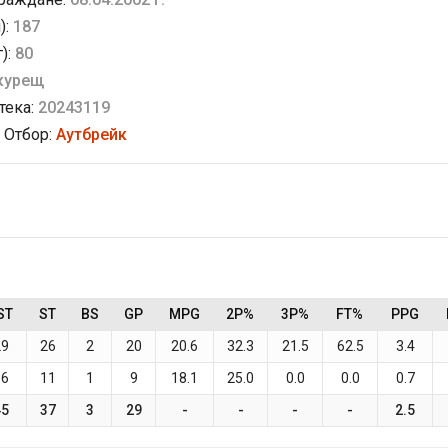
):
187
г):
80
курещ
тека:
20243119
 Отбор:
Аутбрейк
ST
ST
BS
GP
MPG
2P%
3P%
FT%
PPG
29
26
2
20
20.6
32.3
21.5
62.5
3.4
16
11
1
9
18.1
25.0
0.0
0.0
0.7
45
37
3
29
-
-
-
-
2.5