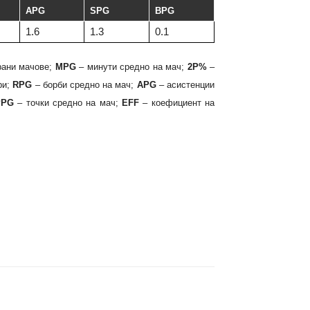
APG
SPG
BPG
1.6
1.3
0.1
рани мачове;
MPG
– минути средно на мач;
2P%
–
ри;
RPG
– борби средно на мач;
APG
– асистенции
PPG
– точки средно на мач;
EFF
– коефициент на