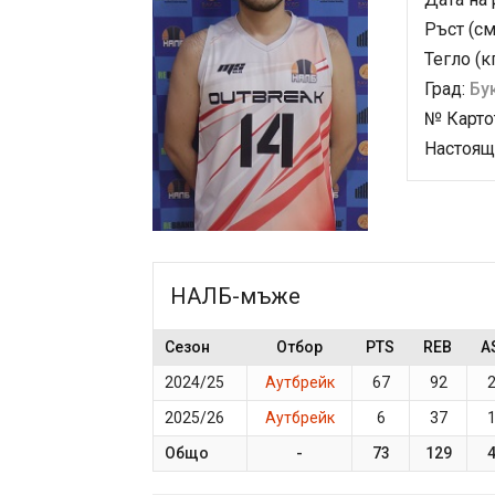
Ръст (см
Тегло (к
Град:
Бу
№ Карто
Настоящ
НАЛБ-мъже
Сезон
Отбор
PTS
REB
A
2024/25
Аутбрейк
67
92
2025/26
Аутбрейк
6
37
Общо
-
73
129