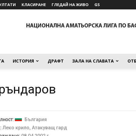
УЛТАТИ
КЛАСИРАНЕ
ГЛЕДАЙ НА ЖИВО
GS
ТА
ИСТОРИЯ
ДРАФТ
ЗАЛА НА СЛАВАТА
ОТ
Кръндаров
лност:
България
:
Леко крило, Атакуващ гард
 раждане:
08.04.2002 г.