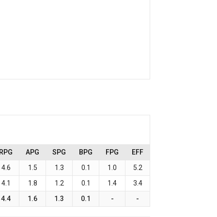
RPG
APG
SPG
BPG
FPG
EFF
4.6
1.5
1.3
0.1
1.0
5.2
4.1
1.8
1.2
0.1
1.4
3.4
4.4
1.6
1.3
0.1
-
-