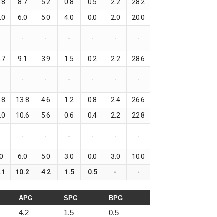
.8
8.7
5.2
0.8
0.5
2.2
28.2
.0
6.0
5.0
4.0
0.0
2.0
20.0
-
-
-
-
-
-
.7
9.1
3.9
1.5
0.2
2.2
28.6
-
-
-
-
-
-
.8
13.8
4.6
1.2
0.8
2.4
26.6
.0
10.6
5.6
0.6
0.4
2.2
22.8
-
-
-
-
-
-
.0
6.0
5.0
3.0
0.0
3.0
10.0
.1
10.2
4.2
1.5
0.5
-
-
APG
SPG
BPG
4.2
1.5
0.5