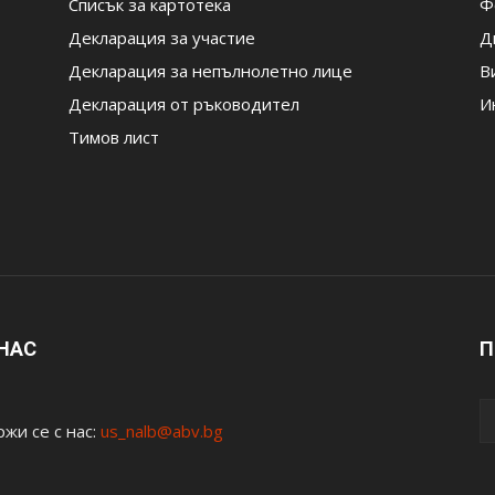
Списък за картотека
Ф
Декларация за участие
Д
Декларация за непълнолетно лице
В
Декларация от ръководител
И
Тимов лист
 НАС
П
жи се с нас:
us_nalb@abv.bg