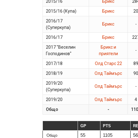
2015/16
Брикс
28
2015/16 (Купа)
Брикс
2
2016/17
Брикс
-
(Суперкупа)
2016/17
Брикс
22
2017 "Веселин
Брикс и
-
Господинов"
приятели
2017/18
Олд Старс 22
8
2018/19
Олд Таймърс
9
2019/20
Олд Таймърс
-
(Суперкупа)
2019/20
Олд Таймърс
4
Общо
-
11
GP
PTS
R
55
1105
56
Общо