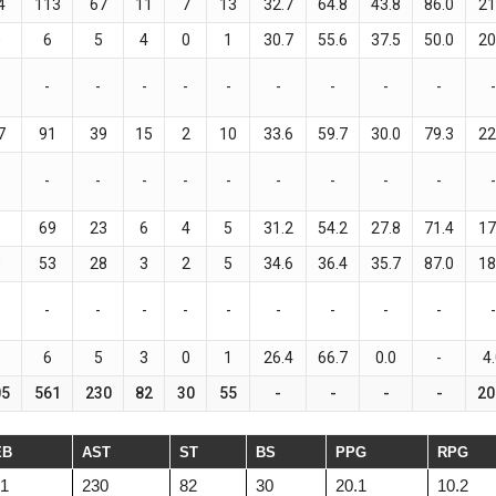
4
113
67
11
7
13
32.7
64.8
43.8
86.0
21
0
6
5
4
0
1
30.7
55.6
37.5
50.0
20
-
-
-
-
-
-
-
-
-
-
7
91
39
15
2
10
33.6
59.7
30.0
79.3
22
-
-
-
-
-
-
-
-
-
-
9
69
23
6
4
5
31.2
54.2
27.8
71.4
17
0
53
28
3
2
5
34.6
36.4
35.7
87.0
18
-
-
-
-
-
-
-
-
-
-
6
5
3
0
1
26.4
66.7
0.0
-
4
05
561
230
82
30
55
-
-
-
-
20
EB
AST
ST
BS
PPG
RPG
1
230
82
30
20.1
10.2