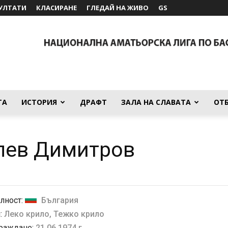
УЛТАТИ
КЛАСИРАНЕ
ГЛЕДАЙ НА ЖИВО
GS
ТА
ИСТОРИЯ
ДРАФТ
ЗАЛА НА СЛАВАТА
ОТ
лев Димитров
лност:
България
:
Леко крило, Тежко крило
 раждане:
21.06.1974 г.