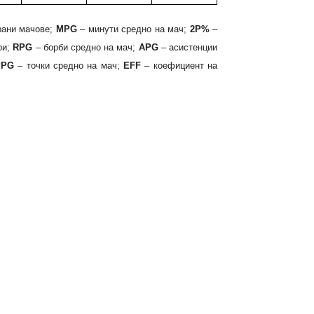
рани мачове;
MPG
– минути средно на мач;
2P%
–
ри;
RPG
– борби средно на мач;
APG
– асистенции
PPG
– точки средно на мач;
EFF
– коефициент на