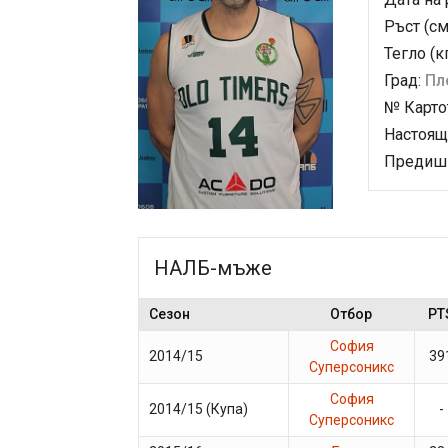
Ръст (см
Тегло (к
Град:
Пл
№ Карто
Настоящ
Предишн
НАЛБ-мъже
Сезон
Отбор
PT
София
2014/15
39
Суперсоникс
София
2014/15 (Купа)
-
Суперсоникс