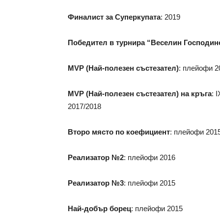
Финалист за Суперкупата
: 2019
Победител
в турнира “Веселин Господин
MVP (Най-полезен състезател)
: плейофи 2
MVP (Най-полезен състезател) на кръга
: 
2017/2018
Второ място по коефициент
: плейофи 201
Реализатор №2
:
плейофи 2016
Реализатор
№3
: плейофи 2015
Най-добър борец
: плейофи 2015