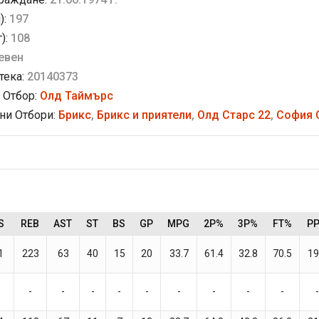
):
197
г):
108
евен
тека:
20140373
 Отбор:
Олд Таймърс
и Отбори:
Брикс
,
Брикс и приятели
,
Олд Старс 22
,
София 
S
REB
AST
ST
BS
GP
MPG
2P%
3P%
FT%
P
1
223
63
40
15
20
33.7
61.4
32.8
70.5
19
-
-
-
-
-
-
-
-
-
-