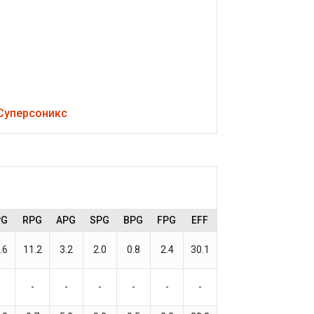
Суперсоникс
PG
RPG
APG
SPG
BPG
FPG
EFF
.6
11.2
3.2
2.0
0.8
2.4
30.1
-
-
-
-
-
-