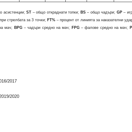
о асистенции;
ST
– общо откраднати топки;
BS
– общо чадъри;
GP
– иг
при стрелбата за 3 точки;
FT%
– процент от линията за наказателни уда
на мач;
BPG
– чадъри средно на мач;
FPG
– фалове средно на мач;
2016/2017
 2019/2020