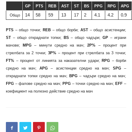
GP
PTS
REB
AST
ST
BS
PPG
RPG
APG
14
58
59
13
17
2
4.1
4.2
0.9
Общо
PTS
– общо точки;
REB
– общо борби;
AST
– общо асистенции;
ST
– общо откраднати топки;
BS
– общо чадъри;
GP
– играни
мачове;
MPG
– минути средно на мач;
2P%
– процент при
стрелбата за 2 точки;
3P%
– процент при стрелбата за 3 точки;
FT%
– процент от линията за наказателни удари;
RPG
– борби
средно на мач;
APG
– асистенции средно на мач;
SPG
–
откраднати топки средно на мач;
BPG
– чадъри средно на мач;
FPG
– фалове средно на мач;
PPG
– точки средно на мач;
EFF
–
коефициент на полезно действие средно на мач