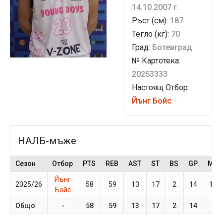
14.10.2007 г.
Ръст (см):
187
Тегло (кг):
70
Град:
Ботевград
№ Картотека:
20253333
Настоящ Отбор:
Йънг Бойс
НАЛБ-мъже
Сезон
Отбор
PTS
REB
AST
ST
BS
GP
MP
Йънг
2025/26
58
59
13
17
2
14
17.
Бойс
Общо
-
58
59
13
17
2
14
-