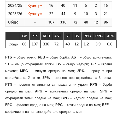
2024/25
Куантум
16
40
11
5
2
16
1
2025/26
Куантум
22
44
9
10
3
21
9
Общо
-
107
336
72
40
12
86
GP
PTS
REB
AST
ST
BS
PPG
RPG
APG
86
107
336
72
40
12
1.2
3.9
0.8
Общо
PTS
– общо точки;
REB
– общо борби;
AST
– общо асистенции;
ST
– общо откраднати топки;
BS
– общо чадъри;
GP
– играни
мачове;
MPG
– минути средно на мач;
2P%
– процент при
стрелбата за 2 точки;
3P%
– процент при стрелбата за 3 точки;
FT%
– процент от линията за наказателни удари;
RPG
– борби
средно на мач;
APG
– асистенции средно на мач;
SPG
–
откраднати топки средно на мач;
BPG
– чадъри средно на мач;
FPG
– фалове средно на мач;
PPG
– точки средно на мач;
EFF
–
коефициент на полезно действие средно на мач