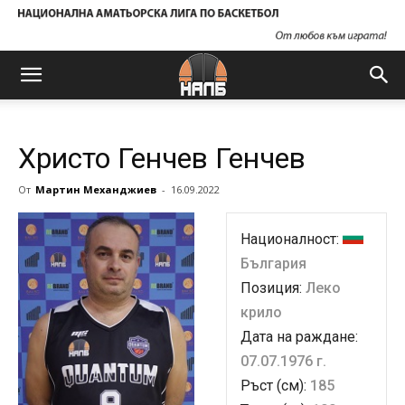
Христо Генчев Генчев
От
Мартин Механджиев
-
16.09.2022
Националност:
България
Позиция:
Леко
крило
Дата на раждане:
07.07.1976 г.
Ръст (см):
185