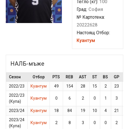
Тегло (кг):
100
Град:
София
№ Картотека:
20222628
Настоящ Отбор:
Куантум
НАЛБ-мъже
Сезон
Отбор
PTS
REB
AST
ST
BS
GP
M
2022/23
Куантум
49
154
28
15
2
23
2
2022/23
Куантум
0
6
2
0
1
3
8
(Купа)
2023/24
Куантум
18
84
19
10
4
21
1
2023/24
Куантум
2
8
3
0
0
2
1
(Купа)