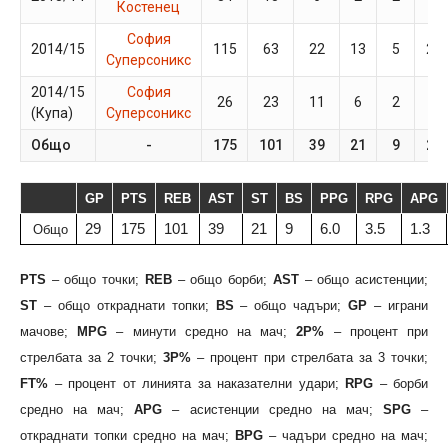
Костенец
София
2014/15
115
63
22
13
5
21
Суперсоникс
2014/15
София
26
23
11
6
2
4
(Купа)
Суперсоникс
Общо
-
175
101
39
21
9
29
GP
PTS
REB
AST
ST
BS
PPG
RPG
APG
29
175
101
39
21
9
6.0
3.5
1.3
Общо
PTS
– общо точки;
REB
– общо борби;
AST
– общо асистенции;
ST
– общо откраднати топки;
BS
– общо чадъри;
GP
– играни
мачове;
MPG
– минути средно на мач;
2P%
– процент при
стрелбата за 2 точки;
3P%
– процент при стрелбата за 3 точки;
FT%
– процент от линията за наказателни удари;
RPG
– борби
средно на мач;
APG
– асистенции средно на мач;
SPG
–
откраднати топки средно на мач;
BPG
– чадъри средно на мач;