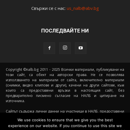
Свържи се с нас:
us_nalb@abv.bg
ПОСЛЕДВАЙТЕ НИ
Copyright ©nalb.bg 2011 - 2025 Всички материали, публикувани на
този сайт, са обект на авторски права. Не се позволява
използването на материали от сайта, включително материали
(снимки, видео клипове и други), качени на други сайтове, към
които са предоставени връзки в настоящия сайт, без
предварително писмено съгласие на НАЛБ и цитиране на
източника.
Сайтът съдържа лични данни на участници в НАЛБ, предоставени
доброволно от самите тях (и със съгласието на техните родители, в
We use cookies to ensure that we give you the best
случай че става дума за непълнолетни участници) посредством
experience on our website. If you continue to use this site we
подписани декларации за участие, съгласявайки се данните им да