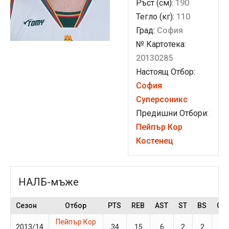
Ръст (см):
190
Тегло (кг):
110
Град:
София
№ Картотека:
20130285
Настоящ Отбор:
София
Суперсоникс
Предишни Отбори:
Пейпър Кор
Костенец
НАЛБ-мъже
Сезон
Отбор
PTS
REB
AST
ST
BS
GP
Пейпър Кор
2013/14
34
15
6
2
2
4