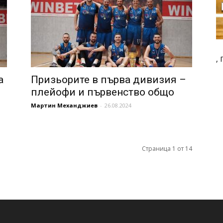
,
а
Призьорите в първа дивизия –
плейофи и първенство общо
Мартин Механджиев
-
26.08.2024
Страница 1 от 14