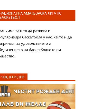
НАЦИОНАЛНА АМАТЬОРСКА ЛИГА ПО
БАСКЕТБОЛ
АЛБ има за цел да развива и
опуляризира баскетбола у нас, както и да
опринася за удоволствието и
бединението на баскетболното ни
бщество.
РОЖДЕНИ ДНИ