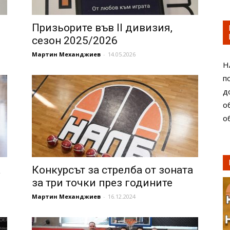
Призьорите във II дивизия,
сезон 2025/2026
Мартин Механджиев
-
14.05.2026
Н
п
д
о
о
а
Конкурсът за стрелба от зоната
за три точки през годините
Мартин Механджиев
-
16.12.2024