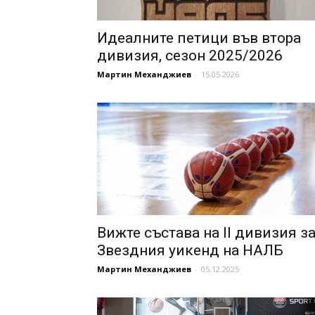
Идеалните петици във втора
дивизия, сезон 2025/2026
Мартин Механджиев
-
15.05.2026
Вижте състава на II дивизия з
Звездния уикенд на НАЛБ
Мартин Механджиев
-
05.12.2025