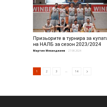
Призьорите в турнира за купат
на НАЛБ за сезон 2023/2024
Мартин Механджиев
-
27.08.2024
...
1
2
3
14