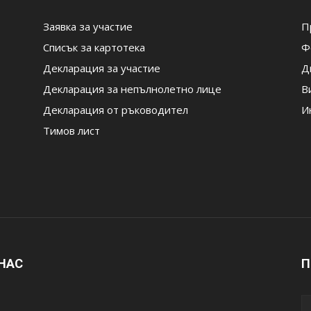
Заявка за участие
П
Списък за картотека
Ф
Декларация за участие
Д
Декларация за непълнолетно лице
В
Декларация от ръководител
И
Тимов лист
 НАС
П