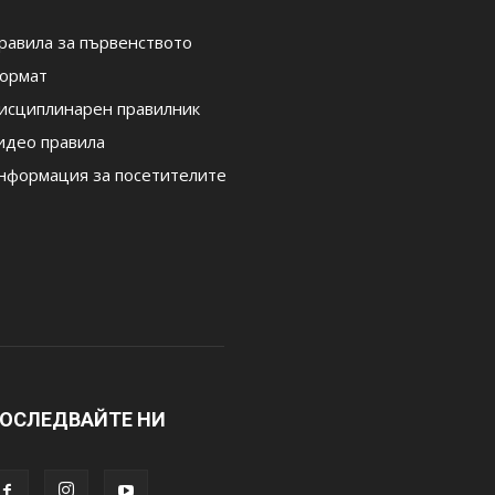
равила за първенството
ормат
исциплинарен правилник
идео правила
нформация за посетителите
ОСЛЕДВАЙТЕ НИ