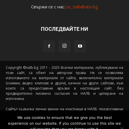
Свържи се с нас:
us_nalb@abv.bg
ПОСЛЕДВАЙТЕ НИ
Copyright ©nalb.bg 2011 - 2025 Всички материали, публикувани на
този сайт, са обект на авторски права. Не се позволява
използването на материали от сайта, включително материали
(снимки, видео клипове и други), качени на други сайтове, към
които са предоставени връзки в настоящия сайт, без
предварително писмено съгласие на НАЛБ и цитиране на
източника.
Сайтът съдържа лични данни на участници в НАЛБ, предоставени
доброволно от самите тях (и със съгласието на техните родители, в
We use cookies to ensure that we give you the best
случай че става дума за непълнолетни участници) посредством
experience on our website. If you continue to use this site we
подписани декларации за участие, съгласявайки се данните им да