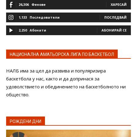
26,306
Фенове
ХАРЕСАЙ
1,133
Последователи
ПОСЛЕДВАЙ
2,250
Абонати
АБОНИРАЙ СЕ
НАЦИОНАЛНА АМАТЬОРСКА ЛИГА ПО БАСКЕТБОЛ
НАЛБ има за цел да развива и популяризира
баскетбола у нас, както и да допринася за
удоволствието и обединението на баскетболното ни
общество.
РОЖДЕНИ ДНИ