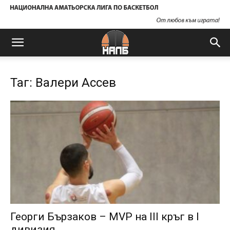
Таг: Валери Ассев
Георги Бързаков – MVP на III кръг в I
дивизия