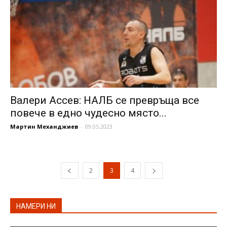
Валери Ассев: НАЛБ се превръща все
повече в едно чудесно място...
Мартин Механджиев
-
09.05.2023
2
3
4
НАМЕРИ НИ