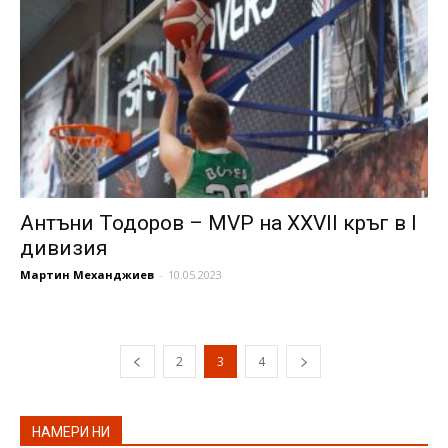
Антъни Тодоров – MVP на XXVII кръг в I
дивизия
Мартин Механджиев
-
10.05.2023
2
3
4
НАМЕРИ НИ