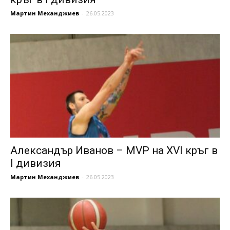
Мартин Механджиев
-
26.05.2023
Александър Иванов – MVP на XVI кръг в
I дивизия
Мартин Механджиев
-
26.05.2023