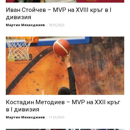
Иван Стойчев – MVP на XVIII кръг в I
дивизия
Мартин Механджиев
-
18.05.2023
Костадин Методиев – MVP на XXII кръг
в I дивизия
Мартин Механджиев
-
11.05.2023