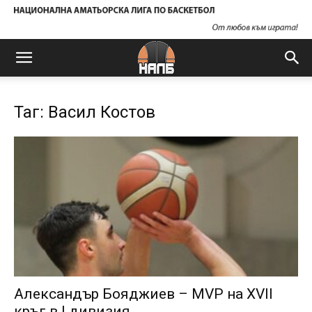
Таг: Васил Костов
Александър Бояджиев – MVP на XVII
кръг в I дивизия