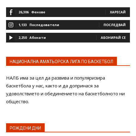
26,306
Фенове
ХАРЕСАЙ
1,133
Последователи
ПОСЛЕДВАЙ
2,250
Абонати
АБОНИРАЙ СЕ
НАЦИОНАЛНА АМАТЬОРСКА ЛИГА ПО БАСКЕТБОЛ
НАЛБ има за цел да развива и популяризира
баскетбола у нас, както и да допринася за
удоволствието и обединението на баскетболното ни
общество.
РОЖДЕНИ ДНИ