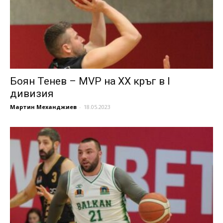
Боян Тенев – MVP на XX кръг в I
дивизия
Мартин Механджиев
-
18.05.2023