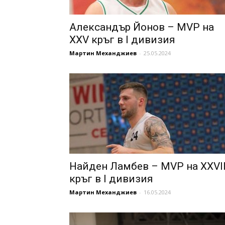
Александър Йонов – MVP на
XXV кръг в I дивизия
Мартин Механджиев
-
25.05.2024
Найден Ламбев – MVP на XXVI
кръг в I дивизия
Мартин Механджиев
-
16.05.2024