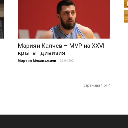
Мариян Калчев – MVP на XXVI
кръг в I дивизия
Мартин Механджиев
-
26.04.2024
Страница 1 от 4