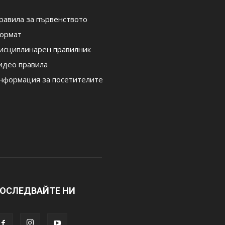
равила за първенството
ормат
исциплинарен правилник
идео правила
нформация за посетителите
ОСЛЕДВАЙТЕ НИ