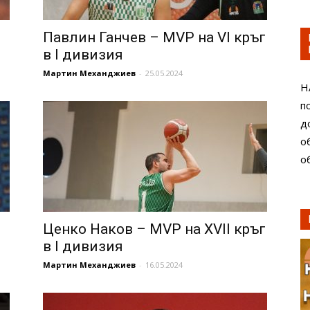
Павлин Ганчев – MVP на VI кръг
в I дивизия
Мартин Механджиев
-
25.05.2024
Н
п
д
о
о
I
Ценко Наков – MVP на XVII кръг
в I дивизия
Мартин Механджиев
-
16.05.2024