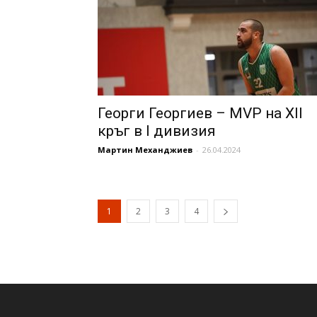
Георги Георгиев – MVP на XII
кръг в I дивизия
Мартин Механджиев
-
26.04.2024
1
2
3
4