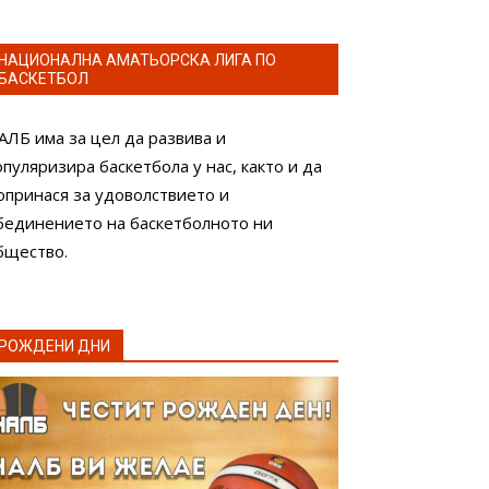
НАЦИОНАЛНА АМАТЬОРСКА ЛИГА ПО
БАСКЕТБОЛ
АЛБ има за цел да развива и
опуляризира баскетбола у нас, както и да
опринася за удоволствието и
бединението на баскетболното ни
бщество.
РОЖДЕНИ ДНИ