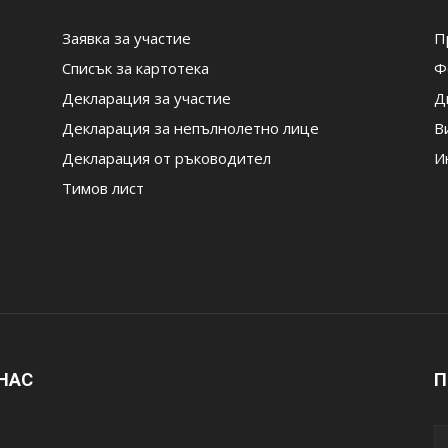
Заявка за участие
П
Списък за картотека
Ф
Декларация за участие
Д
Декларация за непълнолетно лице
В
Декларация от ръководител
И
Тимов лист
 НАС
П