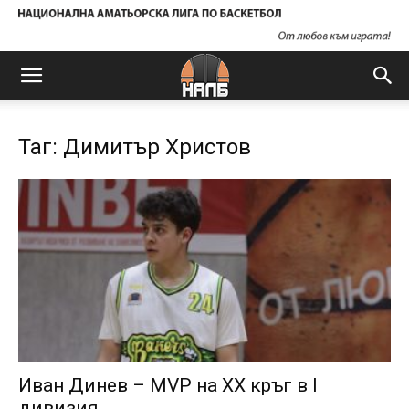
Таг: Димитър Христов
Иван Динев – MVP на XX кръг в I
дивизия