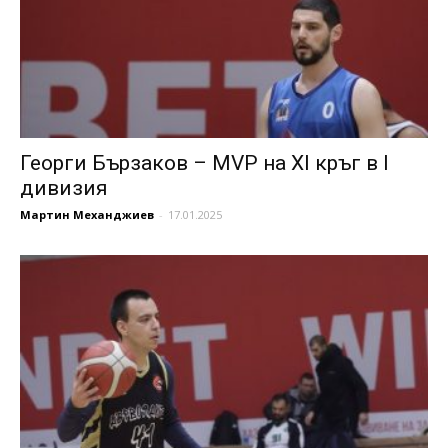
Георги Бързаков – MVP на XI кръг в I
дивизия
Мартин Механджиев
-
17.01.2025