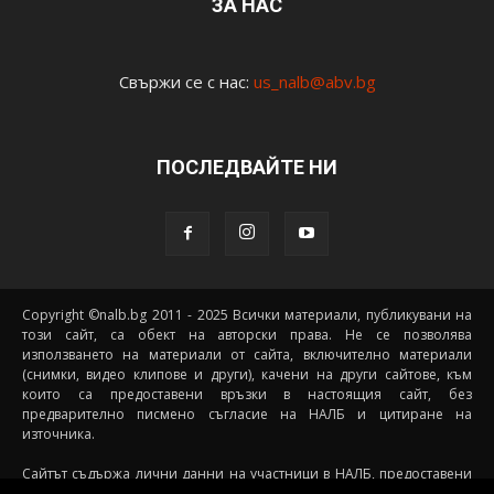
ЗА НАС
Свържи се с нас:
us_nalb@abv.bg
ПОСЛЕДВАЙТЕ НИ
Copyright ©nalb.bg 2011 - 2025 Всички материали, публикувани на
този сайт, са обект на авторски права. Не се позволява
използването на материали от сайта, включително материали
(снимки, видео клипове и други), качени на други сайтове, към
които са предоставени връзки в настоящия сайт, без
предварително писмено съгласие на НАЛБ и цитиране на
източника.
Сайтът съдържа лични данни на участници в НАЛБ, предоставени
доброволно от самите тях (и със съгласието на техните родители, в