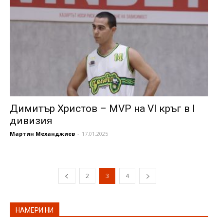
Димитър Христов – MVP на VI кръг в I
дивизия
Мартин Механджиев
-
17.01.2025
2
3
4
НАМЕРИ НИ