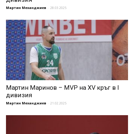
Мартин Механджиев
-
28.03.2025
Мартин Маринов – MVP на XV кръг в I
дивизия
Мартин Механджиев
-
21.02.2025