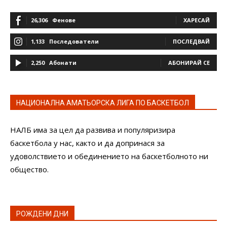
26,306
Фенове
ХАРЕСАЙ
1,133
Последователи
ПОСЛЕДВАЙ
2,250
Абонати
АБОНИРАЙ СЕ
НАЦИОНАЛНА АМАТЬОРСКА ЛИГА ПО БАСКЕТБОЛ
НАЛБ има за цел да развива и популяризира
баскетбола у нас, както и да допринася за
удоволствието и обединението на баскетболното ни
общество.
РОЖДЕНИ ДНИ