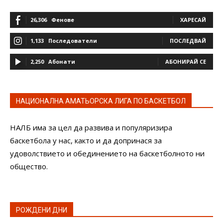
26,306
Фенове
ХАРЕСАЙ
1,133
Последователи
ПОСЛЕДВАЙ
2,250
Абонати
АБОНИРАЙ СЕ
НАЦИОНАЛНА АМАТЬОРСКА ЛИГА ПО БАСКЕТБОЛ
НАЛБ има за цел да развива и популяризира
баскетбола у нас, както и да допринася за
удоволствието и обединението на баскетболното ни
общество.
РОЖДЕНИ ДНИ