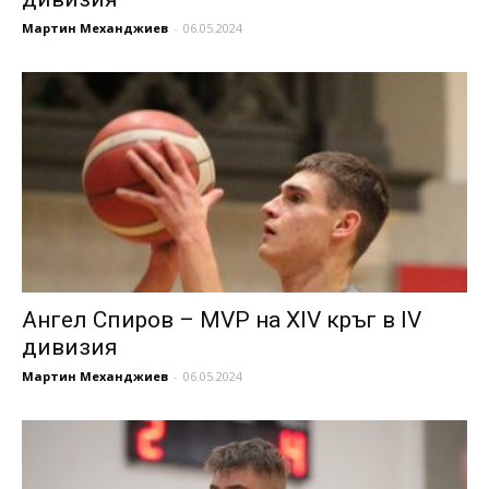
Мартин Механджиев
-
06.05.2024
Ангел Спиров – MVP на XIV кръг в IV
дивизия
Мартин Механджиев
-
06.05.2024