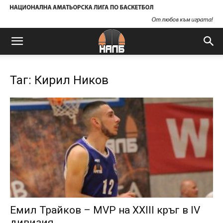
Таг: Кирил Ников
Емил Трайков – MVP на XXIII кръг в IV
дивизия