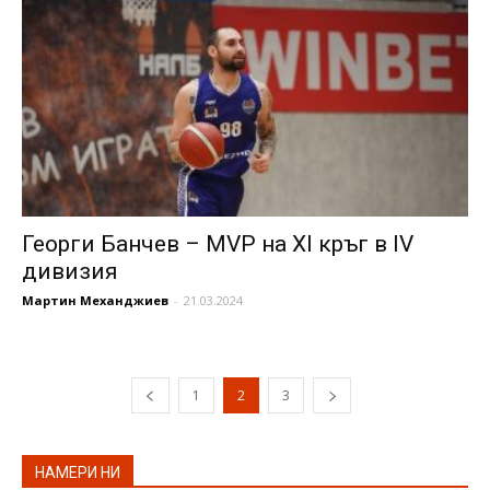
Георги Банчев – MVP на XI кръг в IV
дивизия
Мартин Механджиев
-
21.03.2024
1
2
3
НАМЕРИ НИ