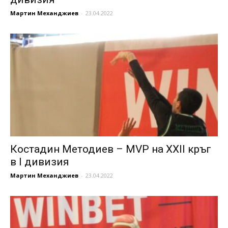
Мартин Механджиев
-
23.04.2022
Костадин Методиев – MVP на XXII кръг
в I дивизия
Мартин Механджиев
-
23.04.2022