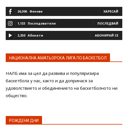
26,306
Фенове
ХАРЕСАЙ
1,133
Последователи
ПОСЛЕДВАЙ
2,250
Абонати
АБОНИРАЙ СЕ
НАЦИОНАЛНА АМАТЬОРСКА ЛИГА ПО БАСКЕТБОЛ
НАЛБ има за цел да развива и популяризира
баскетбола у нас, както и да допринася за
удоволствието и обединението на баскетболното ни
общество.
РОЖДЕНИ ДНИ