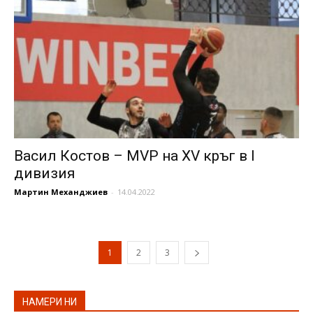
Васил Костов – MVP на XV кръг в I
дивизия
Мартин Механджиев
-
14.04.2022
1
2
3
НАМЕРИ НИ