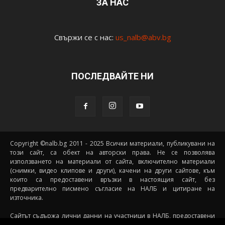
ЗА НАС
Свържи се с нас:
us_nalb@abv.bg
ПОСЛЕДВАЙТЕ НИ
Copyright ©nalb.bg 2011 - 2025 Всички материали, публикувани на
този сайт, са обект на авторски права. Не се позволява
използването на материали от сайта, включително материали
(снимки, видео клипове и други), качени на други сайтове, към
които са предоставени връзки в настоящия сайт, без
предварително писмено съгласие на НАЛБ и цитиране на
източника.
Сайтът съдържа лични данни на участници в НАЛБ, предоставени
доброволно от самите тях (и със съгласието на техните родители, в