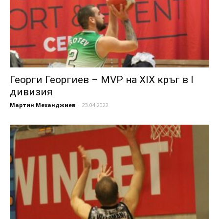
Георги Георгиев – MVP на XIX кръг в I
дивизия
Мартин Механджиев
-
23.04.2022