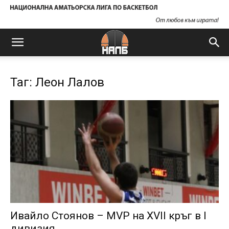
Таг: Леон Лалов
Ивайло Стоянов – MVP на XVII кръг в I
дивизия