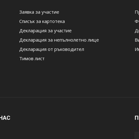
Заявка за участие
П
Списък за картотека
Ф
Декларация за участие
Д
Декларация за непълнолетно лице
В
Декларация от ръководител
И
Тимов лист
 НАС
П