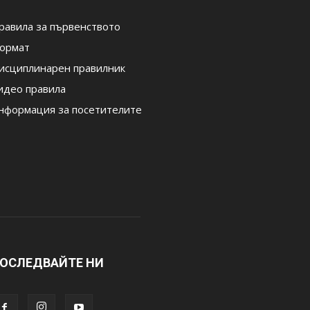
равила за първенството
ормат
исциплинарен правилник
идео правила
нформация за посетителите
ОСЛЕДВАЙТЕ НИ