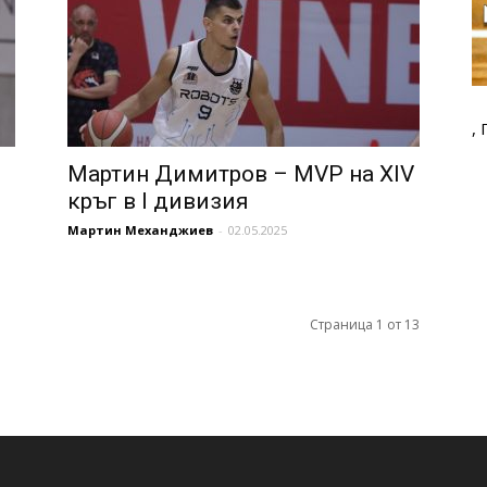
,
Мартин Димитров – MVP на XIV
кръг в I дивизия
Мартин Механджиев
-
02.05.2025
Страница 1 от 13