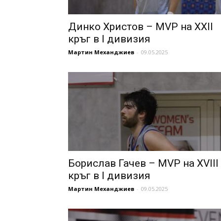
Динко Христов – MVP на XXII
кръг в I дивизия
Мартин Механджиев
-
09.05.2025
Борислав Гачев – MVP на XVIII
кръг в I дивизия
Мартин Механджиев
-
09.05.2025