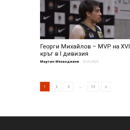
Георги Михайлов – MVP на XVI
кръг в I дивизия
Мартин Механджиев
-
02.05.2025
...
1
2
3
13