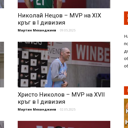
Николай Нецов – MVP на XIX
кръг в I дивизия
Мартин Механджиев
-
09.05.2025
Н
п
д
о
о
Христо Николов – MVP на XVII
кръг в I дивизия
Мартин Механджиев
-
02.05.2025