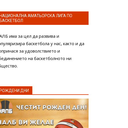
НАЦИОНАЛНА АМАТЬОРСКА ЛИГА ПО
БАСКЕТБОЛ
АЛБ има за цел да развива и
опуляризира баскетбола у нас, както и да
опринася за удоволствието и
бединението на баскетболното ни
бщество.
РОЖДЕНИ ДНИ