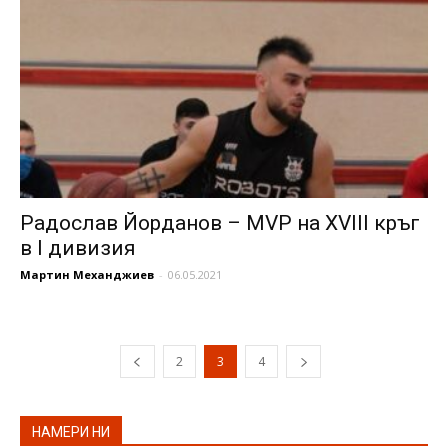
Радослав Йорданов – MVP на XVIII кръг
в I дивизия
Мартин Механджиев
-
06.05.2021
2
3
4
НАМЕРИ НИ