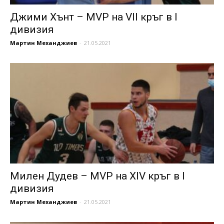
Джими Хънт – MVP на VII кръг в I
дивизия
Мартин Механджиев
-
21.05.2021
Милен Дудев – MVP на XIV кръг в I
дивизия
Мартин Механджиев
-
21.05.2021