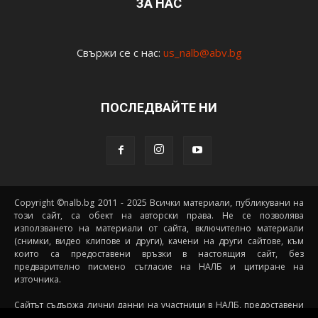
ЗА НАС
Свържи се с нас:
us_nalb@abv.bg
ПОСЛЕДВАЙТЕ НИ
Copyright ©nalb.bg 2011 - 2025 Всички материали, публикувани на
този сайт, са обект на авторски права. Не се позволява
използването на материали от сайта, включително материали
(снимки, видео клипове и други), качени на други сайтове, към
които са предоставени връзки в настоящия сайт, без
предварително писмено съгласие на НАЛБ и цитиране на
източника.
Сайтът съдържа лични данни на участници в НАЛБ, предоставени
доброволно от самите тях (и със съгласието на техните родители, в