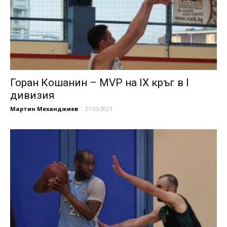
Горан Кошанин – MVP на IX кръг в I
дивизия
Мартин Механджиев
-
21.05.2021