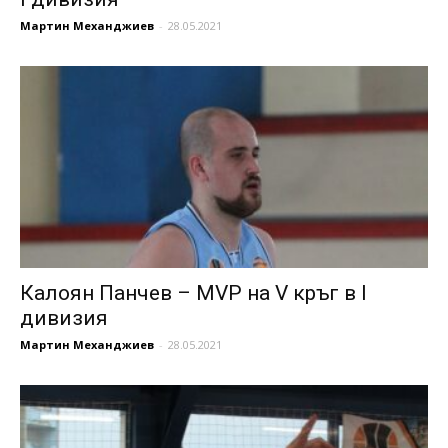
Мартин Механджиев
-
28.05.2021
Калоян Панчев – MVP на V кръг в I
дивизия
Мартин Механджиев
-
28.05.2021