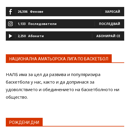
26,306
Фенове
ХАРЕСАЙ
1,133
Последователи
ПОСЛЕДВАЙ
2,250
Абонати
АБОНИРАЙ СЕ
НАЦИОНАЛНА АМАТЬОРСКА ЛИГА ПО БАСКЕТБОЛ
НАЛБ има за цел да развива и популяризира
баскетбола у нас, както и да допринася за
удоволствието и обединението на баскетболното ни
общество.
РОЖДЕНИ ДНИ