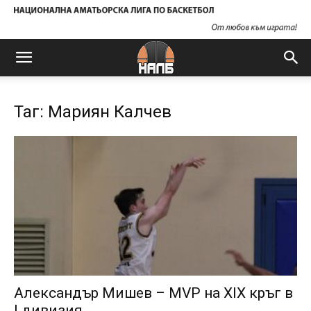
Таг: Мариян Калчев
Александър Мишев – MVP на XIX кръг в
I дивизия