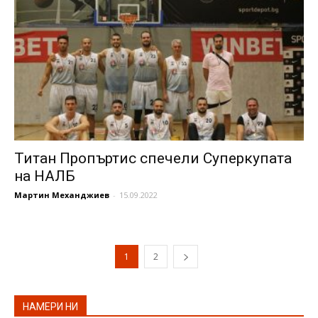
Титан Пропъртис спечели Суперкупата
на НАЛБ
Мартин Механджиев
-
15.09.2022
1
2
НАМЕРИ НИ