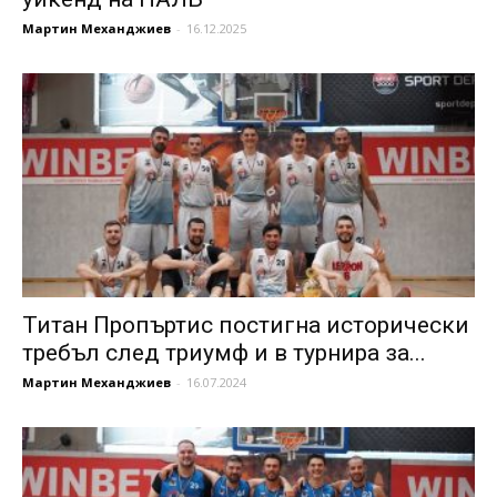
Мартин Механджиев
-
16.12.2025
Титан Пропъртис постигна исторически
требъл след триумф и в турнира за...
Мартин Механджиев
-
16.07.2024