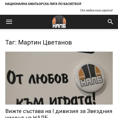
Таг: Мартин Цветанов
Вижте състава на I дивизия за Звездния
уикенд на НАЛБ