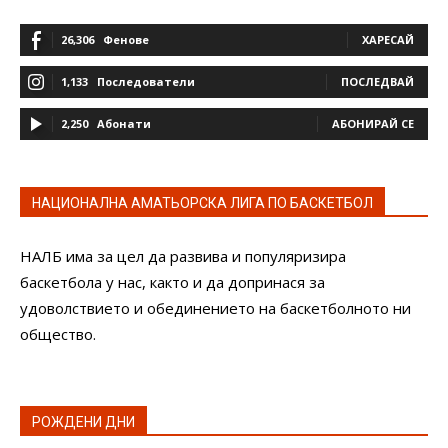
26,306
Фенове
ХАРЕСАЙ
1,133
Последователи
ПОСЛЕДВАЙ
2,250
Абонати
АБОНИРАЙ СЕ
НАЦИОНАЛНА АМАТЬОРСКА ЛИГА ПО БАСКЕТБОЛ
НАЛБ има за цел да развива и популяризира
баскетбола у нас, както и да допринася за
удоволствието и обединението на баскетболното ни
общество.
РОЖДЕНИ ДНИ