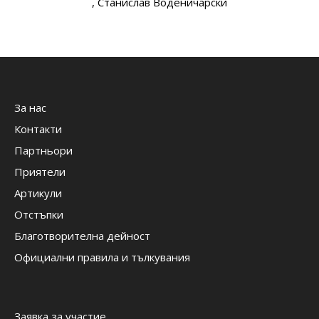
, Станислав Воденичарски
За нас
Контакти
Партньори
Приятели
Артикули
Отстъпки
Благотворителна дейност
Официални правила и тълкувания
Заявка за участие