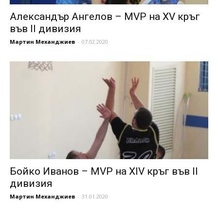
Александър Ангелов – MVP на XV кръг
във II дивизия
Мартин Механджиев
-
07.02.2020
Бойко Иванов – MVP на XIV кръг във II
дивизия
Мартин Механджиев
-
31.01.2020