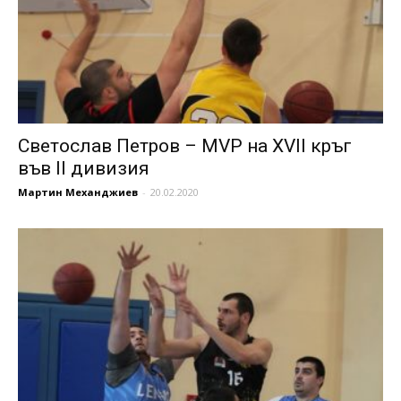
Светослав Петров – MVP на XVII кръг
във II дивизия
Мартин Механджиев
-
20.02.2020