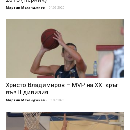
Мартин Механджиев
-
04.09.2020
Христо Владимиров – MVP на XXI кръг
във II дивизия
Мартин Механджиев
-
03.07.2020