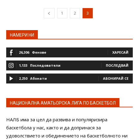
1
2
3
НАМЕРИ НИ
26,306
Фенове
ХАРЕСАЙ
1,133
Последователи
ПОСЛЕДВАЙ
2,250
Абонати
АБОНИРАЙ СЕ
НАЦИОНАЛНА АМАТЬОРСКА ЛИГА ПО БАСКЕТБОЛ
НАЛБ има за цел да развива и популяризира
баскетбола у нас, както и да допринася за
удоволствието и обединението на баскетболното ни