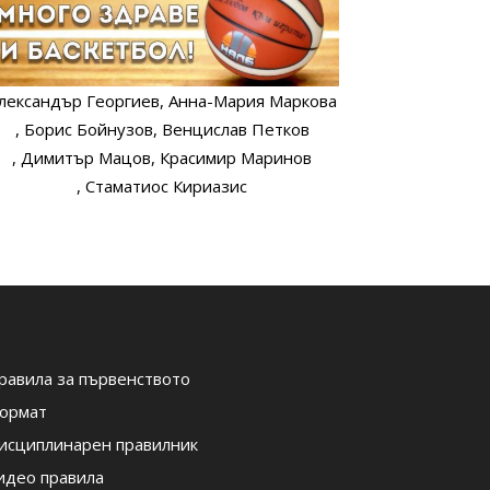
лександър Георгиев
, Анна-Мария Маркова
, Борис Бойнузов
, Венцислав Петков
, Димитър Мацов
, Красимир Маринов
, Стаматиос Кириазис
равила за първенството
ормат
исциплинарен правилник
идео правила