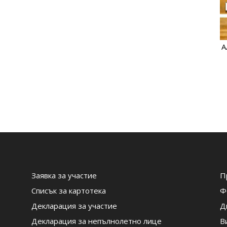
А
Заявка за участие
П
Списък за картотека
Ф
Декларация за участие
Д
Декларация за непълнолетно лице
В