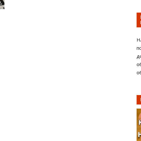
Н
п
д
о
о