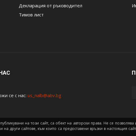
Декларация от ръководител
И
Тимов лист
 НАС
П
жи се с нас:
us_nalb@abv.bg
 публикувани на този сайт, са обект на авторски права. Не се позволяв
ни на други сайтове, към които са предоставени връзки в настоящия са