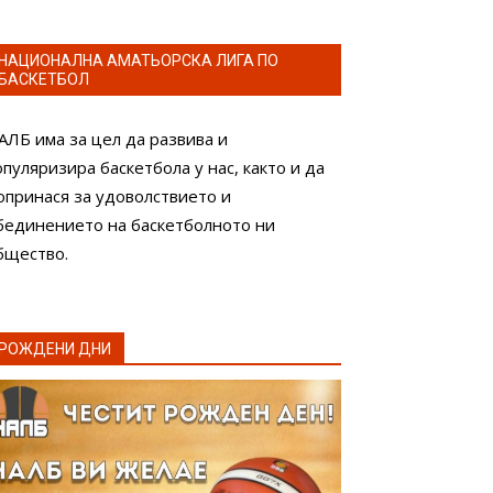
НАЦИОНАЛНА АМАТЬОРСКА ЛИГА ПО
БАСКЕТБОЛ
АЛБ има за цел да развива и
опуляризира баскетбола у нас, както и да
опринася за удоволствието и
бединението на баскетболното ни
бщество.
РОЖДЕНИ ДНИ