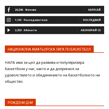
26,306
Фенове
ХАРЕСАЙ
1,133
Последователи
ПОСЛЕДВАЙ
2,250
Абонати
АБОНИРАЙ СЕ
НАЦИОНАЛНА АМАТЬОРСКА ЛИГА ПО БАСКЕТБОЛ
НАЛБ има за цел да развива и популяризира
баскетбола у нас, както и да допринася за
удоволствието и обединението на баскетболното ни
общество.
РОЖДЕНИ ДНИ