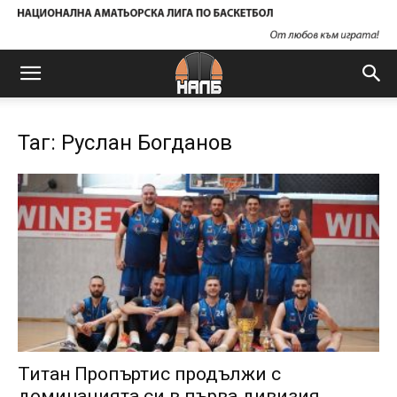
Таг: Руслан Богданов
Титан Пропъртис продължи с
доминацията си в първа дивизия