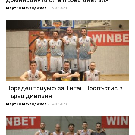
Мартин Механджиев
-
09.07.2024
Пореден триумф за Титан Пропъртис в
първа дивизия
Мартин Механджиев
-
14.07.2023