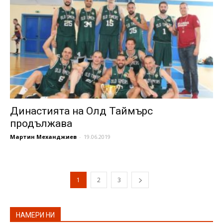
Династията на Олд Таймърс
продължава
Мартин Механджиев
-
19.06.2019
1
2
3
НАМЕРИ НИ