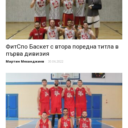
ФитСпо Баскет с втора поредна титла в
първа дивизия
Мартин Механджиев
-
30.06.2022