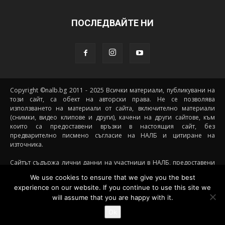
ПОСЛЕДВАЙТЕ НИ
Copyright ©nalb.bg 2011 - 2025 Всички материали, публикувани на
този сайт, са обект на авторски права. Не се позволява
използването на материали от сайта, включително материали
(снимки, видео клипове и други), качени на други сайтове, към
които са предоставени връзки в настоящия сайт, без
предварително писмено съгласие на НАЛБ и цитиране на
източника.
Сайтът съдържа лични данни на участници в НАЛБ, предоставени
доброволно от самите тях (и със съгласието на техните родители, в
We use cookies to ensure that we give you the best
случай че става дума за непълнолетни участници) посредством
experience on our website. If you continue to use this site we
подписани декларации за участие, съгласявайки се данните им да
will assume that you are happy with it.
бъдат съхранявани и обработвани от НАЛБ. При желание от
страна на участник данните му да бъдат премахнати от сайта е
Ok
необходимо да се свърже с НАЛБ на посочения имейл за контакти.