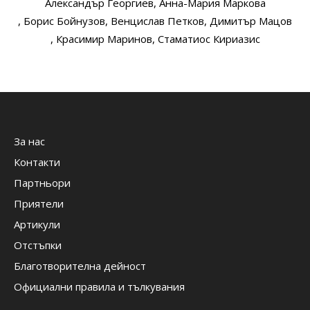
Александър Георгиев
, Анна-Мария Маркова
, Борис Бойнузов
, Венцислав Петков
, Димитър Мацов
, Красимир Маринов
, Стаматиос Кириазис
За нас
Контакти
Партньори
Приятели
Артикули
Отстъпки
Благотворителна дейност
Официални правила и тълкувания