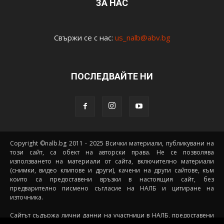
ЗА НАС
Свържи се с нас:
us_nalb@abv.bg
ПОСЛЕДВАЙТЕ НИ
Copyright ©nalb.bg 2011 - 2025 Всички материали, публикувани на
този сайт, са обект на авторски права. Не се позволява
използването на материали от сайта, включително материали
(снимки, видео клипове и други), качени на други сайтове, към
които са предоставени връзки в настоящия сайт, без
предварително писмено съгласие на НАЛБ и цитиране на
източника.
Сайтът съдържа лични данни на участници в НАЛБ, предоставени