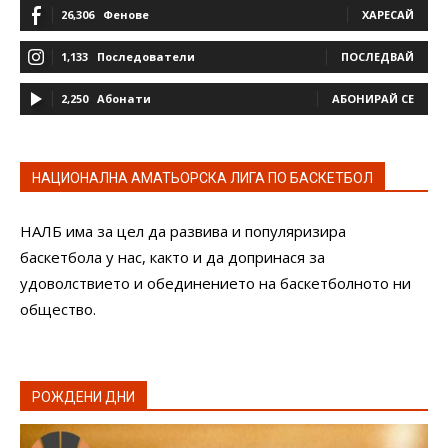
26,306
Фенове
ХАРЕСАЙ
1,133
Последователи
ПОСЛЕДВАЙ
2,250
Абонати
АБОНИРАЙ СЕ
НАЦИОНАЛНА АМАТЬОРСКА ЛИГА ПО БАСКЕТБОЛ
НАЛБ има за цел да развива и популяризира
баскетбола у нас, както и да допринася за
удоволствието и обединението на баскетболното ни
общество.
РОЖДЕНИ ДНИ