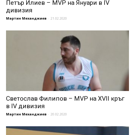
Петър Илиев – MVP на Януари в IV
дивизия
Мартин Механджиев
-
21.02.2020
Светослав Филипов – MVP на XVII кръг
в IV дивизия
Мартин Механджиев
-
20.02.2020