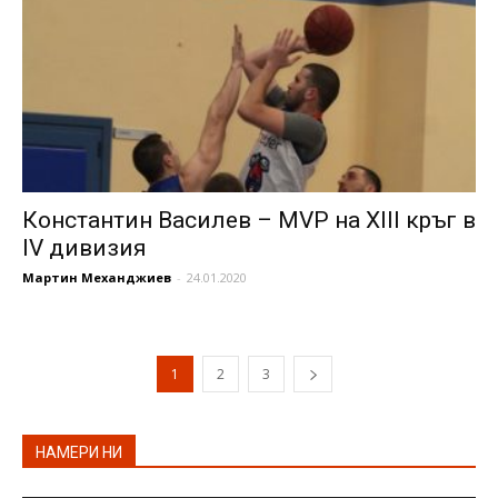
Константин Василев – MVP на XIII кръг в
IV дивизия
Мартин Механджиев
-
24.01.2020
1
2
3
НАМЕРИ НИ