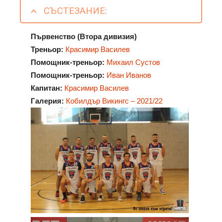
СЪСТЕЗАНИЕ:
Първенство (Втора дивизия)
Треньор:
Красимир Василев
Помощник-треньор:
Михаил Сустов
Помощник-треньор:
Иван Иванов
Капитан:
Красимир Василев
Галерия:
Кобилдър Викингс
– 2021/22