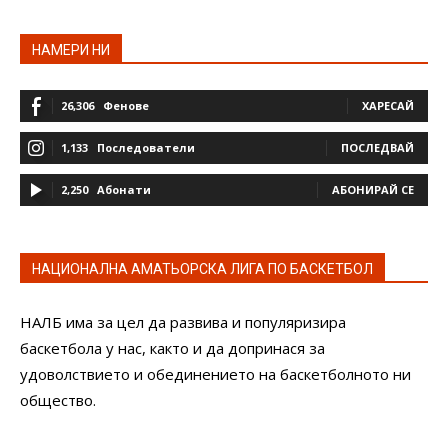
НАМЕРИ НИ
26,306
Фенове
ХАРЕСАЙ
1,133
Последователи
ПОСЛЕДВАЙ
2,250
Абонати
АБОНИРАЙ СЕ
НАЦИОНАЛНА АМАТЬОРСКА ЛИГА ПО БАСКЕТБОЛ
НАЛБ има за цел да развива и популяризира
баскетбола у нас, както и да допринася за
удоволствието и обединението на баскетболното ни
общество.