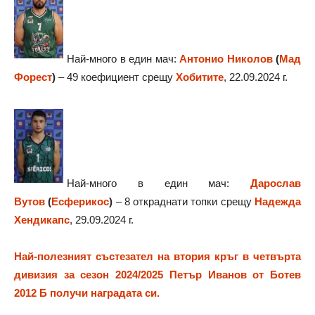
Най-много в един мач:
Антонио Николов
(
Мад
Форест
)
– 49 коефициент срещу
Хобитите
, 22.09.2024 г.
Най-много в един мач:
Дарослав
Вутов
(
Есферикос
)
– 8 откраднати топки срещу
Надежда
Хендикапс
, 29.09.2024 г.
Най-полезният състезател на втория кръг в четвърта
дивизия за сезон 2024/2025 Петър Иванов от Ботев
2012 Б получи наградата си.