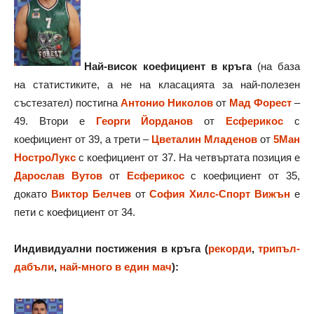
Най-висок коефициент в кръга
(на база
на статистиките, а не на класацията за най-полезен
състезател) постигна
Антонио Николов
от
Мад Форест
–
49. Втори е
Георги Йорданов
от
Есферикос
с
коефициент от 39, а трети –
Цветалин Младенов
от
5Ман
НостроЛукс
с коефициент от 37. На четвъртата позиция е
Дарослав Вутов
от
Есферикос
с коефициент от 35,
докато
Виктор Белчев
от
София Хилс-Спорт Вижън
е
пети с коефициент от 34.
Индивидуални постижения в кръга (
рекорди
,
трипъл-
дабъли
,
най-много в един мач
):