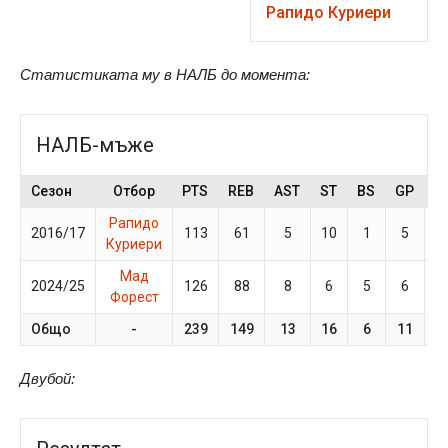
Рапидо Куриери
Статистиката му в НАЛБ до момента:
НАЛБ-мъже
Сезон
Отбор
PTS
REB
AST
ST
BS
GP
M
Рапидо
2016/17
113
61
5
10
1
5
3
Куриери
Мад
2024/25
126
88
8
6
5
6
3
Форест
Общо
-
239
149
13
16
6
11
Двубой: