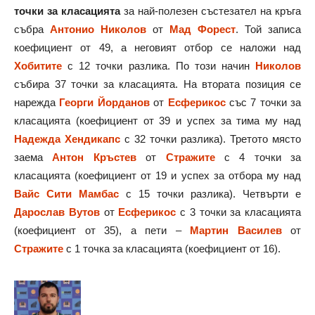
точки за класацията
за най-полезен състезател на кръга
събра
Антонио Николов
от
Мад Форест
. Той записа
коефициент от 49, а неговият отбор се наложи над
Хобитите
с 12 точки разлика. По този начин
Николов
събира 37 точки за класацията. На втората позиция се
нарежда
Георги Йорданов
от
Есферикос
със 7 точки за
класацията (коефициент от 39 и успех за тима му над
Надежда Хендикапс
с 32 точки разлика). Третото място
заема
Антон Кръстев
от
Стражите
с 4 точки за
класацията (коефициент от 19 и успех за отбора му над
Вайс Сити Мамбас
с 15 точки разлика). Четвърти е
Дарослав Вутов
от
Есферикос
с 3 точки за класацията
(коефициент от 35), а пети –
Мартин Василев
от
Стражите
с 1 точка за класацията (коефициент от 16).