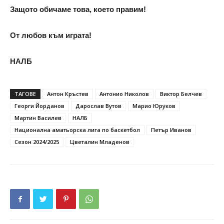
Защото обичаме това, което правим!
От любов към играта!
НАЛБ
ТАГОВЕ
Антон Кръстев
Антонио Николов
Виктор Белчев
Георги Йорданов
Дарослав Вутов
Марио Юруков
Мартин Василев
НАЛБ
Национална аматьорска лига по баскетбол
Петър Иванов
Сезон 2024/2025
Цветалин Младенов