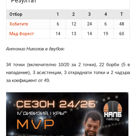
Резултат
Отбор
1
2
3
4
T
Хобитите
6
12
24
6
48
Мад Форест
14
13
14
19
60
Антонио Николов в двубоя:
34 точки (включително 10/20 за 2 точки), 22 борби (5 в
нападение), 3 асистенции, 3 откраднати топки и 2 чадъра
за коефициент от 49.