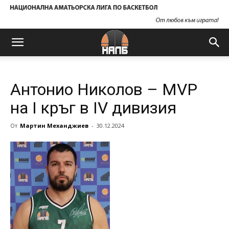
Антонио Николов – MVP
на I кръг в IV дивизия
От
Мартин Механджиев
-
30.12.2024