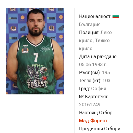
Националност:
България
Позиция:
Леко
крило, Тежко
крило
Дата на раждане:
05.06.1993 г.
Ръст (см):
195
Тегло (кг):
103
Град:
София
№ Картотека:
20161249
Настоящ Отбор:
Мад Форест
Предишни Отбори: