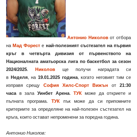
Антонио Николов
от отбора
на
Мад Форест
е
най-полезният състезател на първия
кръг в четвърта дивизия от първенството на
Националната аматьорска лига по баскетбол за сезон
2024/2025
.
Николов
ще получи наградата си
в
Неделя
, на
19.01.2025 година
, когато неговият тим се
изправя срещу
София Хилс-Спорт Вижън
от
21:30
часа
в зала
Уинбет Арена
.
ТУК
може да откриете и
пълната програма.
ТУК
пък може да си припомните
критериите за определяне на най-полезен състезател на
кръга, които остават непроменени за поредна година.
Антонио Николов: