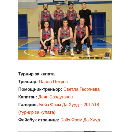
Турнир за купата
Треньор:
Павел Петров
Помощник-треньор:
Светла Георгиева
Капитан:
Деян Боздуганов
Галерия:
Бойз Фром Да Хууд
– 2017/18
(турнир за купата)
Фейсбук страница:
Бойз Фром Да Хууд