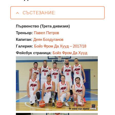
СЪСТЕЗАНИЕ:
Първенство (Трета дивизия)
Треньор:
Павел Петров
Капитан:
Деян Боздуганов
Галерия:
Бойз Фром Да Хууд – 2017/18
Фейсбук страница:
Бойз Фром Да Хууд