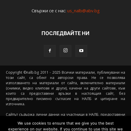
Свържи се с нас:
us_nalb@abv.bg
ПОСЛЕДВАЙТЕ НИ
Copyright ©nalb.bg 2011 - 2025 Всички материали, публикувани на
този сайт, са обект на авторски права. Не се позволява
използването на материали от сайта, включително материали
(снимки, видео клипове и други), качени на други сайтове, към
които са предоставени връзки в настоящия сайт, без
предварително писмено съгласие на НАЛБ и цитиране на
източника.
Сайтът съдържа лични данни на участници в НАЛБ, предоставени
доброволно от самите тях (и със съгласието на техните родители, в
We use cookies to ensure that we give you the best
случай че става дума за непълнолетни участници) посредством
experience on our website. If you continue to use this site we
подписани декларации за участие, съгласявайки се данните им да