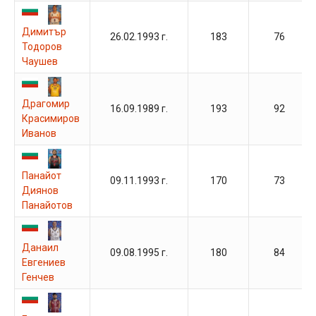
Димитър
26.02.1993 г.
183
76
Тодоров
Чаушев
Драгомир
16.09.1989 г.
193
92
Красимиров
Иванов
Панайот
09.11.1993 г.
170
73
Диянов
Панайотов
Данаил
09.08.1995 г.
180
84
Евгениев
Генчев