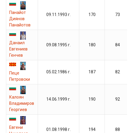
Панайот
09.11.1993 г.
170
73
Диянов
Панайотов
Данаил
09.08.1995 г.
180
84
Евгениев
Генчев
05.02.1986 г.
187
82
Пеце
Петровски
Калоян
14.06.1999 г.
190
92
Владимиров
Георгиев
Евгени
01.08.1998 г.
194
88