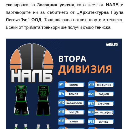
екипировка за
Звездния уикенд
като жест от
НАЛБ
и
партньорите ни за събитието от
„Архитектурна Група
Левъл Ъп“ ООД
. Това включва потник, шорти и тениска.
Всеки от тримата треньори ще получи също тениска.