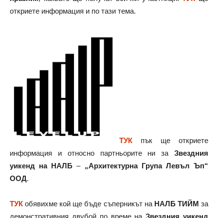
откриете информация и по тази тема.
ТУК
пък ще откриете
информация и относно партньорите ни за
Звездния
уикенд на НАЛБ
–
„Архитектурна Група Левъл Ъп“
ООД
.
ТУК
обявихме кой ще бъде съперникът на
НАЛБ ТИЙМ
за
демонстративния двубой по време на
Звездния уикенд