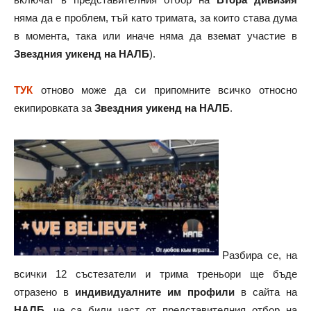
няма да е проблем, тъй като тримата, за които става дума
в момента, така или иначе няма да вземат участие в
Звездния уикенд на НАЛБ
).
ТУК
отново може да си припомните всичко относно
екипировката за
Звездния уикенд на НАЛБ
.
Разбира се, на
всички 12 състезатели и трима треньори ще бъде
отразено в
индивидуалните им профили
в сайта на
НАЛБ
, че са били част от представителния отбор на