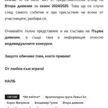
Втора дивизия
за
сезон 2024/2025
. Това ще се случи
след самото събитие и при присъствие на всеки от
участниците, разбира се.
Очаквайте пълно представяне и на състава на
Първа
дивизия
, а също така и информация относно
индивидуалните конкурси
.
Защото обичаме това, което правим!
От любов към играта!
НАЛБ
ТАГОВЕ
*We believe*
Архитектурна група Левъл Ъп
Борис Матраков
Владимир Гулев
Втора дивизия