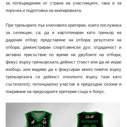
за потвърждения от страна на участниците, така и за
поръчка и подготовка на екипировката.
При треньорите пък ключовите критерии, които послужиха
за селекция, са: да е картотекиран като треньор на
дадения отбор; представяне на отбора; резултати на
отбора; демонстриран спортсменски дух; отдаденост и
активно присъствие по време на двубоите на отбора;
фокус върху треньорската дейност (тоест или да не играе
изобщо, или видимо да е фокусиран много повече върху
треньорската си дейност отколкото върху тази като
състезател); потенциално участие в предходни сезони и
покриване на предходните критерии също е бонус.