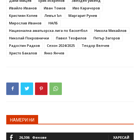
Дани Мицев
Ерик Искренов
Звезден уикенд
Ивайло Иванов
Иван Томов
Иво Карачоров
Кристиян Копев
Левъл Ъп
Маргарит Рунев
Мирослав Иванов
НАЛБ
Национална аматьорска лига по баскетбол
Никола Михайлов
Николай Покровнички
Павел Теофилов
Петър Загоров
Радостин Радков
Сезон 2024/2025
Теодор Велчев
Христо Бакалов
Янко Янчев
НАМЕРИ НИ
26,306
Фенове
ХАРЕСАЙ