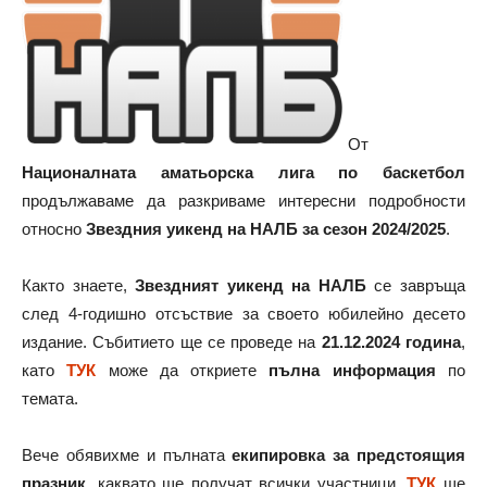
От
Националната аматьорска лига по баскетбол
продължаваме да разкриваме интересни подробности
относно
Звездния уикенд на НАЛБ за сезон 2024/2025
.
Както знаете,
Звездният уикенд на НАЛБ
се завръща
след 4-годишно отсъствие за своето юбилейно десето
издание. Събитието ще се проведе на
21.12.2024 година
,
като
ТУК
може да откриете
пълна информация
по
темата.
Вече обявихме и пълната
екипировка за предстоящия
празник
, каквато ще получат всички участници.
ТУК
ще