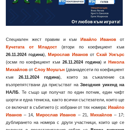
Специален жест правим и към
Ивайло Иванов
от
Кучетата от Младост
(втори по коефициент към
26.11.2024 година
),
Мирослав Иванов
от
Скай Уокърс
(осми по коефициент към
26.11.2024 година
) и
Никола
Михайлов
от
Слоу Моушън
(дванадесети по коефициент
към
26.11.2024 година
), които за съжаление са
възпрепятствани да присъстват на
Звездния уикенд на
НАЛБ
. Те също ще получат по един потник, един чифт
шорти и една тениска, както всички състезатели, които ще
се включат в събитието (с избрани от тях номера:
Ивайло
Иванов
– 14,
Мирослав Иванов
– 21,
Михайлов
– 17;
дублирането на номера с други участници, които ще се
включат в представителния отбор на
Втора дивизия