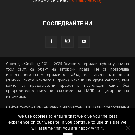
Свържи се с нас:
us_nalb@abv.bg
ПОСЛЕДВАЙТЕ НИ
Copyright ©nalb.bg 2011 - 2025 Всички материали, публикувани на
този сайт, са обект на авторски права. Не се позволява
използването на материали от сайта, включително материали
(снимки, видео клипове и други), качени на други сайтове, към
които са предоставени връзки в настоящия сайт, без
предварително писмено съгласие на НАЛБ и цитиране на
източника.
Сайтът съдържа лични данни на участници в НАЛБ, предоставени
доброволно от самите тях (и със съгласието на техните родители, в
We use cookies to ensure that we give you the best
случай че става дума за непълнолетни участници) посредством
experience on our website. If you continue to use this site we
подписани декларации за участие, съгласявайки се данните им да
will assume that you are happy with it.
бъдат съхранявани и обработвани от НАЛБ. При желание от
страна на участник данните му да бъдат премахнати от сайта е