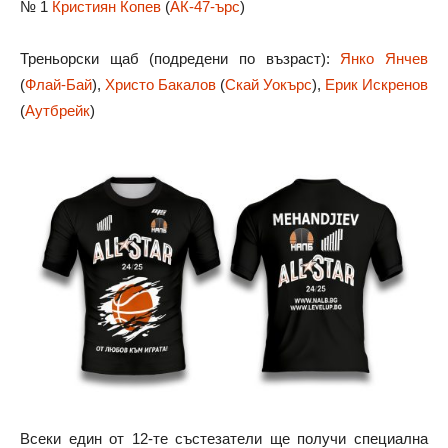
№ 1
Кристиян Копев
(
АК-47-ърс
)
Треньорски щаб (подредени по възраст):
Янко Янчев
(
Флай-Бай
),
Христо Бакалов
(
Скай Уокърс
),
Ерик Искренов
(
Аутбрейк
)
Всеки един от 12-те състезатели ще получи специална