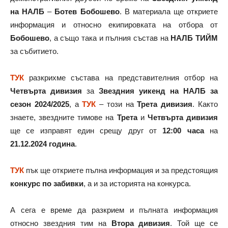
на НАЛБ
–
Ботев Бобошево
. В материала ще откриете
информация и относно екипировката на отбора от
Бобошево
, а също така и пълния състав на
НАЛБ ТИЙМ
за събитието.
ТУК
разкрихме състава на представителния отбор на
Четвърта дивизия
за
Звездния уикенд на НАЛБ за
сезон 2024/2025
, а
ТУК
– този на
Трета дивизия
. Както
знаете, звездните тимове на
Трета
и
Четвърта дивизия
ще се изправят един срещу друг от
12:00 часа
на
21.12.2024 година
.
ТУК
пък ще откриете пълна информация и за предстоящия
конкурс по забивки
, а и за историята на конкурса.
А сега е време да разкрием и пълната информация
относно звездния тим на
Втора дивизия
. Той ще се