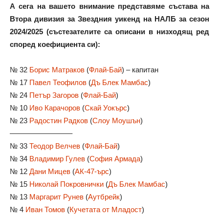
А сега на вашето внимание представяме състава на
Втора дивизия за Звездния уикенд на НАЛБ за сезон
2024/2025 (състезателите са описани в низходящ ред
според коефициента си):
№ 32
Борис Матраков
(
Флай-Бай
) – капитан
№ 17
Павел Теофилов
(
Дъ Блек Мамбас
)
№ 24
Петър Загоров
(
Флай-Бай
)
№ 10
Иво Карачоров
(
Скай Уокърс
)
№ 23
Радостин Радков
(
Слоу Моушън
)
––––––––––––––––
№ 33
Теодор Велчев
(
Флай-Бай
)
№ 34
Владимир Гулев
(
София Армада
)
№ 12
Дани Мицев
(
АК-47-ърс
)
№ 15
Николай Покровнички
(
Дъ Блек Мамбас
)
№ 13
Маргарит Рунев
(
Аутбрейк
)
№ 4
Иван Томов
(
Кучетата от Младост
)