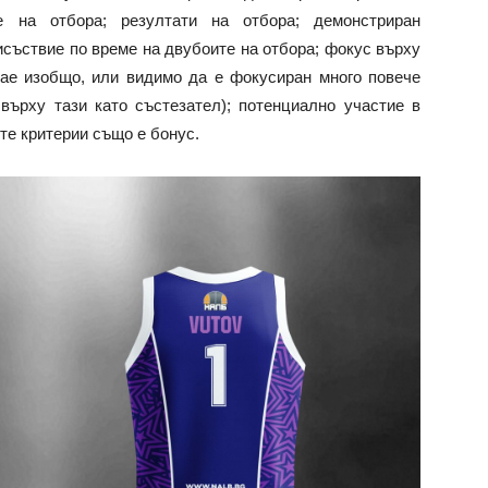
е на отбора; резултати на отбора; демонстриран
исъствие по време на двубоите на отбора; фокус върху
рае изобщо, или видимо да е фокусиран много повече
върху тази като състезател); потенциално участие в
те критерии също е бонус.