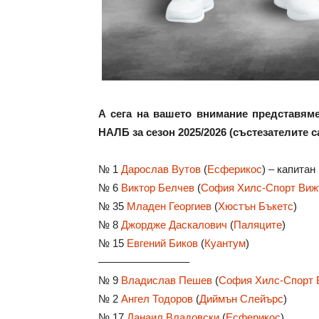
А сега на вашето внимание представяме
НАЛБ за сезон 2025/2026 (състезателите 
№ 1
Дарослав Вутов
(
Есферикос
) – капитан
№ 6
Виктор Белчев
(
София Хилс-Спорт Виж
№ 35
Младен Георгиев
(
Хюстън Бъкетс
)
№ 8
Джордже Даскалович
(
Паляците
)
№ 15
Евгений Биков
(
Куантум
)
––––––––––––––––
№ 9
Владислав Пешев
(
София Хилс-Спорт 
№ 2
Ангел Тодоров
(
Диймън Слейърс
)
№ 17
Данаил Владовски
(
Есферикос
)