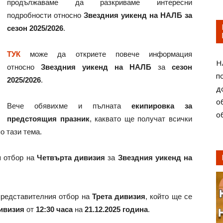
продължаваме да разкриваме интересни
подробности относно
Звездния уикенд на НАЛБ за
сезон 2025/2026
.
ТУК
може да откриете повече информация
Н
относно
Звездния уикенд на НАЛБ
за
сезон
п
2025/2026
.
д
о
Вече обявихме и пълната
екипировка за
о
предстоящия празник
, каквато ще получат всички
о тази тема.
я отбор на
Четвърта дивизия
за
Звездния уикенд на
представителния отбор на
Трета дивизия
, който ще се
ивизия
от
12:30 часа
на
21.12.2025 година
.