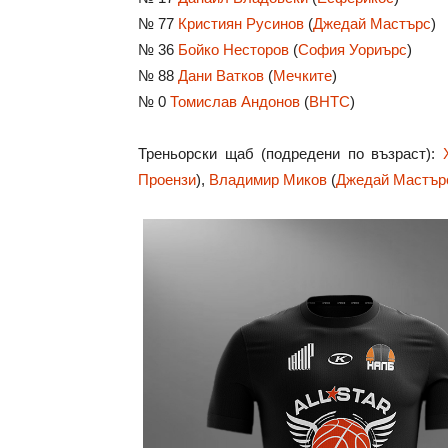
№ 77
Кристиян Русинов
(
Джедай Мастърс
)
№ 36
Бойко Несторов
(
София Уориърс
)
№ 88
Дани Ватков
(
Мечките
)
№ 0
Томислав Андонов
(
ВНТС
)
Треньорски щаб (подредени по възраст):
Проензи
),
Владимир Миков
(
Джедай Мастър