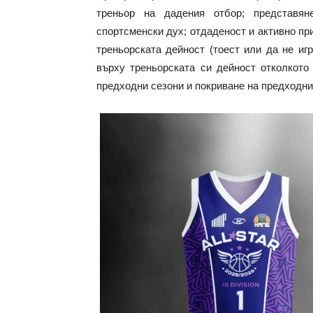
треньор на дадения отбор; представян
спортсменски дух; отдаденост и активно пр
треньорската дейност (тоест или да не иг
върху треньорската си дейност отколкото 
предходни сезони и покриване на предходни