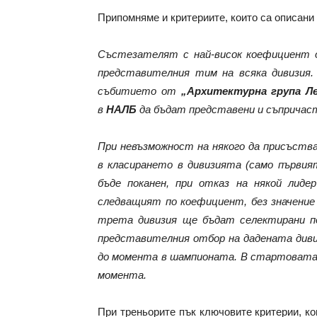
Припомняме и критериите, които са описани
Състезателят с най-висок коефициент 
представителния тим на всяка дивизия.
събитието от
„Архитектурна група 
в
НАЛБ
да бъдат представени и съпричаст
При невъзможност на някого да присъств
в класирането в дивизията (само първи
бъде поканен, при отказ на някой лид
следващият по коефициент, без значение о
трета дивизия ще бъдат селектирани п
представителния отбор на дадената див
до момента в шампионата. В стартовата
момента.
При треньорите пък ключовите критерии, ко