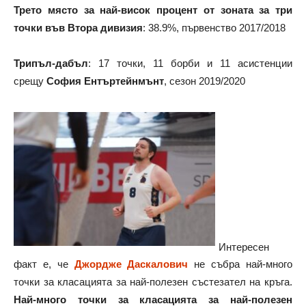
Трето място за най-висок процент от зоната за три
точки във Втора дивизия
: 38.9%, първенство 2017/2018
Трипъл-дабъл
: 17 точки, 11 борби и 11 асистенции
срещу
София Ентъртейнмънт
, сезон 2019/2020
Интересен
факт е, че
Джордже Даскалович
не събра най-много
точки за класацията за най-полезен състезател на кръга.
Най-много точки за класацията за най-полезен