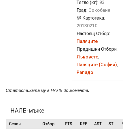
Тегло (кг):
93
Град:
Сокобаня
№ Картотека:
20130210
Настоящ Отбор:
Паляците
Предишни Отбори:
Лъвовете
,
Паляците (София)
,
Рапидо
Статистиката му в НАЛБ до момента:
НАЛБ-мъже
Сезон
Отбор
PTS
REB
AST
ST
BS