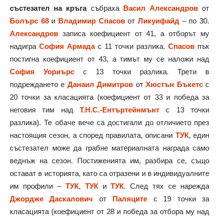
състезател на кръга
събраха
Васил Александров
от
Болърс 68
и
Владимир Спасов
от
Ликуифайд
– по 30
.
Александров
записа коефициент от 41, а отборът му
надигра
София Армада
с 11 точки разлика
.
Спасов
пък
постигна коефициент от 43, а тимът му се наложи над
София Уориърс
с 13 точки разлика. Трети в
подреждането е
Данаил Димитров
от
Хюстън Бъкетс
с
20 точки за класацията (коефициент от 33 и победа за
неговия тим над
Т.Н.С.-Ентъртейнмънт
с 13 точки
разлика). Те обаче вече са достигали до отличието през
настоящия сезон, а според правилата, описани
ТУК
, един
състезател може да грабне материалната награда само
веднъж на сезон. Постиженията им, разбира се, също
остават в историята, като са отразени и в индивидуалните
им профили –
ТУК
,
ТУК
и
ТУК
. След тях се нарежда
Джордже Даскалович
от
Паляците
с 19 точки за
класацията (коефициент от 28 и победа за отбора му над