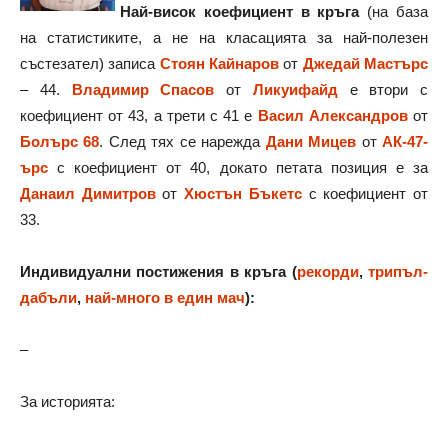
Най-висок коефициент в кръга
(на база
на статистиките, а не на класацията за най-полезен
състезател) записа
Стоян Кайнаров
от
Джедай Мастърс
– 44.
Владимир Спасов
от
Ликуифайд
е втори с
коефициент от 43, а трети с 41 е
Васил Александров
от
Болърс 68
. След тях се нарежда
Дани Мицев
от
АК-47-
ърс
с коефициент от 40, докато петата позиция е за
Данаил Димитров
от
Хюстън Бъкетс
с коефициент от
33.
Индивидуални постижения в кръга (
рекорди
,
трипъл-
дабъли
,
най-много в един мач
):
–
За историята: