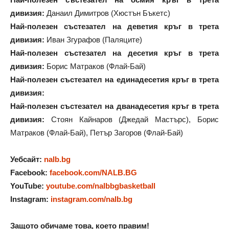
дивизия:
Данаил Димитров (Хюстън Бъкетс)
Най-полезен състезател на деветия кръг в трета
дивизия:
Иван Згурафов (Паляците)
Най-полезен състезател на десетия кръг в трета
дивизия:
Борис Матраков (Флай-Бай)
Най-полезен състезател на единадесетия кръг в трета
дивизия:
Най-полезен състезател на дванадесетия кръг в трета
дивизия:
Стоян Кайнаров (Джедай Мастърс), Борис
Матраков (Флай-Бай), Петър Загоров (Флай-Бай)
Уебсайт:
nalb.bg
Facebook:
facebook.com/NALB.BG
YouTube:
youtube.com/nalbbgbasketball
Instagram:
instagram.com/nalb.bg
Защото обичаме това, което правим!