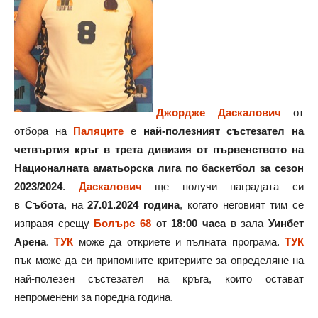
Джордже Даскалович
от
отбора на
Паляците
е
най-полезният състезател на
четвъртия кръг в трета дивизия от първенството на
Националната аматьорска лига по баскетбол за сезон
2023/2024
.
Даскалович
ще получи наградата си
в
Събота
, на
27.01.2024 година
, когато неговият тим се
изправя срещу
Болърс 68
от
18:00 часа
в зала
Уинбет
Арена
.
ТУК
може да откриете и пълната програма.
ТУК
пък може да си припомните критериите за определяне на
най-полезен състезател на кръга, които остават
непроменени за поредна година.