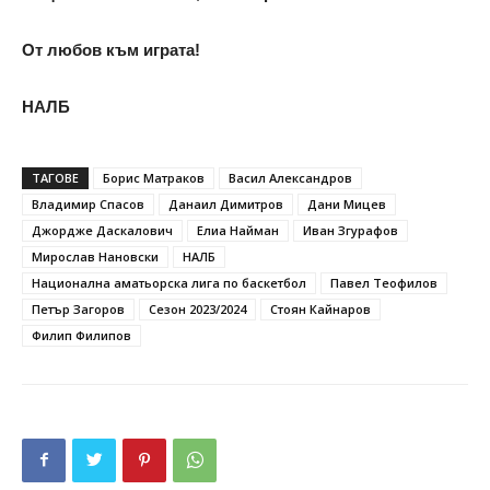
От любов към играта!
НАЛБ
ТАГОВЕ
Борис Матраков
Васил Александров
Владимир Спасов
Данаил Димитров
Дани Мицев
Джордже Даскалович
Елиа Найман
Иван Згурафов
Мирослав Нановски
НАЛБ
Национална аматьорска лига по баскетбол
Павел Теофилов
Петър Загоров
Сезон 2023/2024
Стоян Кайнаров
Филип Филипов