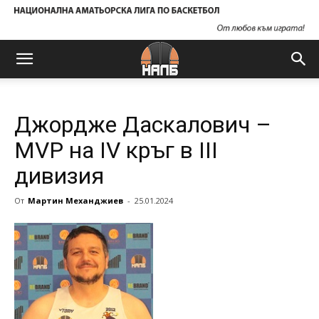
Джордже Даскалович –
MVP на IV кръг в III
дивизия
От
Мартин Механджиев
-
25.01.2024