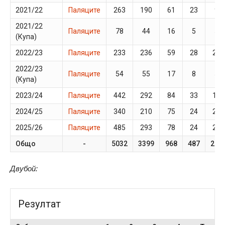
2021/22
Паляците
263
190
61
23
9
2021/22
Паляците
78
44
16
5
5
(Купа)
2022/23
Паляците
233
236
59
28
24
2022/23
Паляците
54
55
17
8
5
(Купа)
2023/24
Паляците
442
292
84
33
18
2024/25
Паляците
340
210
75
24
22
2025/26
Паляците
485
293
78
24
21
Общо
-
5032
3399
968
487
288
Двубой:
Резултат