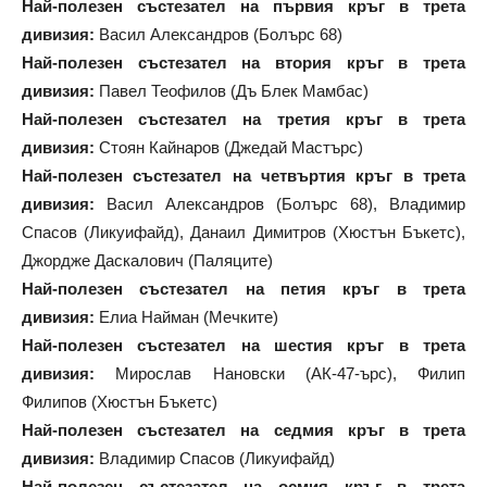
Най-полезен състезател на първия кръг в трета
дивизия:
Васил Александров (Болърс 68)
Най-полезен състезател на втория кръг в трета
дивизия:
Павел Теофилов (Дъ Блек Мамбас)
Най-полезен състезател на третия кръг в трета
дивизия:
Стоян Кайнаров (Джедай Мастърс)
Най-полезен състезател на четвъртия кръг в трета
дивизия:
Васил Александров (Болърс 68), Владимир
Спасов (Ликуифайд), Данаил Димитров (Хюстън Бъкетс),
Джордже Даскалович (Паляците)
Най-полезен състезател на петия кръг в трета
дивизия:
Елиа Найман (Мечките)
Най-полезен състезател на шестия кръг в трета
дивизия:
Мирослав Нановски (АК-47-ърс), Филип
Филипов (Хюстън Бъкетс)
Най-полезен състезател на седмия кръг в трета
дивизия:
Владимир Спасов (Ликуифайд)
Най-полезен състезател на осмия кръг в трета