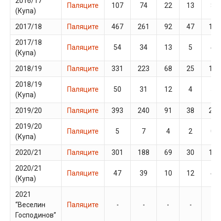
2016/17
Паляците
107
74
22
13
8
(Купа)
2017/18
Паляците
467
261
92
47
19
2017/18
Паляците
54
34
13
5
4
(Купа)
2018/19
Паляците
331
223
68
25
16
2018/19
Паляците
50
31
12
4
5
(Купа)
2019/20
Паляците
393
240
91
38
29
2019/20
Паляците
5
7
4
2
0
(Купа)
2020/21
Паляците
301
188
69
30
18
2020/21
Паляците
47
39
10
12
4
(Купа)
2021
“Веселин
Паляците
-
-
-
-
-
Господинов”