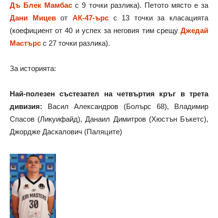
Дъ Блек Мамбас
с 9 точки разлика). Петото място е за
Дани Мицев
от
АК-47-ърс
с 13 точки за класацията
(коефициент от 40 и успех за неговия тим срещу
Джедай
Мастърс
с 27 точки разлика).
За историята:
Най-полезен състезател на четвъртия кръг в трета
дивизия:
Васил Александров (Болърс 68), Владимир
Спасов (Ликуифайд), Данаил Димитров (Хюстън Бъкетс),
Джордже Даскалович (Паляците)