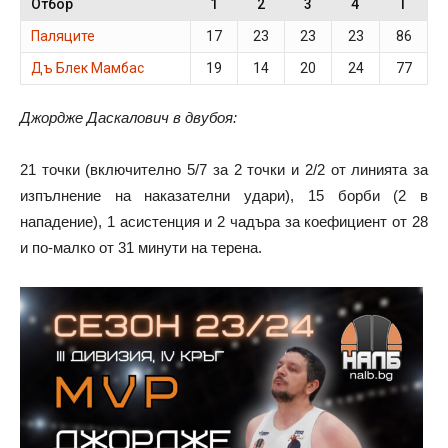
Отбор
1
2
3
4
T
Паляците
17
23
23
23
86
Дъ Блек Мамбас
19
14
20
24
77
Джордже Даскалович в двубоя:
21 точки (включително 5/7 за 2 точки и 2/2 от линията за
изпълнение на наказателни удари), 15 борби (2 в
нападение), 1 асистенция и 2 чадъра за коефициент от 28
и по-малко от 31 минути на терена.