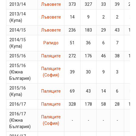
2013/14
Лъвовете
373
327
33
39
20
2013/14
Лъвовете
14
9
2
2
2
(Купа)
2014/15
Лъвовете
236
183
29
43
18
2014/15
Рапидо
51
36
6
7
1
(Купа)
2015/16
Паляците
272
176
46
38
16
2015/16
Паляците
(Южна
39
30
9
3
1
(София)
България)
2015/16
Паляците
69
43
14
6
8
(Купа)
2016/17
Паляците
328
178
58
28
15
2016/17
Паляците
(Южна
-
-
-
-
-
(София)
България)