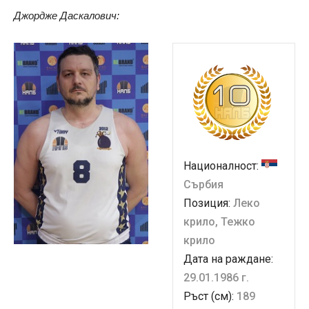
Джордже Даскалович:
Националност:
Сърбия
Позиция:
Леко
крило, Тежко
крило
Дата на раждане:
29.01.1986 г.
Ръст (см):
189