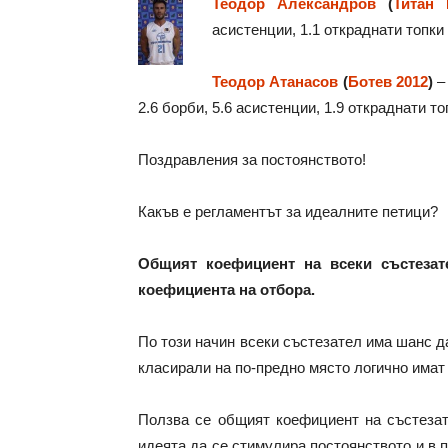
Теодор Александров
(
Титан 
асистенции, 1.1 откраднати топки 
Теодор Атанасов
(
Ботев 2012
)
– 
2.6 борби, 5.6 асистенции, 1.9 откраднати то
Поздравления за постоянството!
Какъв е регламентът за идеалните петици?
Общият коефициент на всеки състезате
коефициента на отбора.
По този начин всеки състезател има шанс да
класирали на по-предно място логично имат
Ползва се общият коефициент на състезате
идеята да се стимулира постоянството и в п