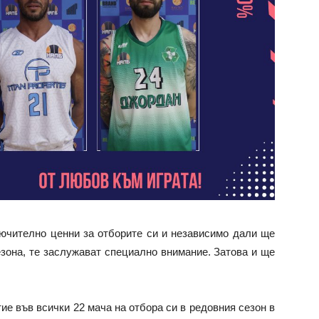
лючително ценни за отборите си и независимо дали ще
езона, те заслужават специално внимание. Затова и ще
тие във всички 22 мача на отбора си в редовния сезон в