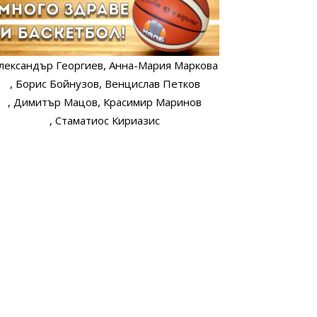
лександър Георгиев
, Анна-Мария Маркова
, Борис Бойнузов
, Венцислав Петков
, Димитър Мацов
, Красимир Маринов
, Стаматиос Кириазис