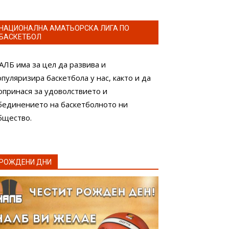
НАЦИОНАЛНА АМАТЬОРСКА ЛИГА ПО
БАСКЕТБОЛ
АЛБ има за цел да развива и
опуляризира баскетбола у нас, както и да
опринася за удоволствието и
бединението на баскетболното ни
бщество.
РОЖДЕНИ ДНИ