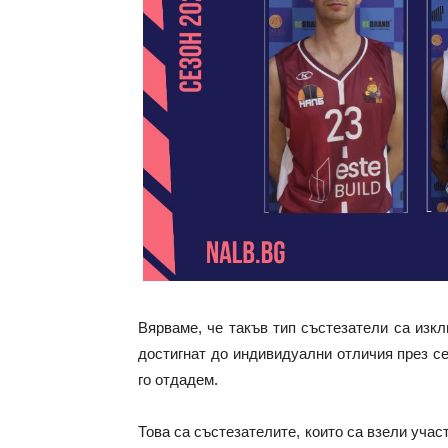
Вярваме, че такъв тип състезатели са изк
достигнат до индивидуални отличия през с
го отдадем.
Това са състезателите, които са взели учас