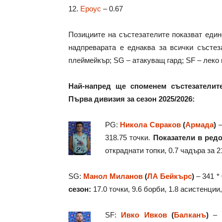
12.
Ероус
– 0.67
Позициите на състезателите показват един
надпреварата е еднаква за всички състе
плеймейкър; SG – атакуващ гард; SF – леко к
Най-напред ще споменем състезателит
Първа дивизия за сезон 2025/2026:
PG:
Никола Свраков
(
Армада
)
–
318.75 точки.
Показатели в редо
откраднати топки, 0.7 чадъра за 2
SG:
Манол Миланов
(
ЛА Бейкърс
)
– 341 * 
сезон:
17.0 точки, 9.6 борби, 1.8 асистенции,
SF:
Ивко Ивков
(
Балканъ
)
– 3