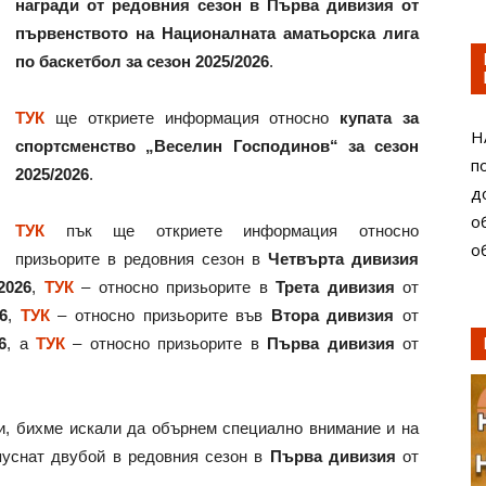
награди от редовния сезон в Първа дивизия от
първенството на Националната аматьорска лига
по баскетбол за сезон 2025/2026
.
ТУК
ще откриете информация относно
купата за
Н
спортсменство „Веселин Господинов“ за сезон
п
2025/2026
.
д
о
ТУК
пък ще откриете информация относно
о
призьорите в редовния сезон в
Четвърта дивизия
2026
,
ТУК
– относно призьорите в
Трета дивизия
от
6
,
ТУК
– относно призьорите във
Втора дивизия
от
6
, а
ТУК
– относно призьорите в
Първа дивизия
от
и, бихме искали да обърнем специално внимание и на
опуснат двубой в редовния сезон в
Първа дивизия
от