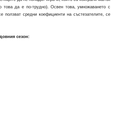
о това да е по-трудно). Освен това, умножаването с
се ползват средни коефициенти на състезателите, се
.
едовния сезон: