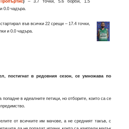
Пропъртис
)
– 3.7 точки, 5.6 борби, 1.5
и 0.0 чадъра.
стартирал във всички 22 срещи – 17.4 точки,
пки и 0.0 чадъра.
л, постигнат в редовния сезон, се умножава по
 попадне в идеалните петици, но отборите, които са се
 предимство.
лите от всичките им мачове, а не средният такъв, с
етиците да не попадат играчи, които са изиграли малък