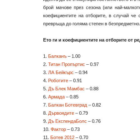
брой мачове през сезона (или най-малкот
коефициентите на отборите, в случай че 
превръща до голяма степен в безпредметно
Ето ги и коефициентите на отборите от р
1.
Балканъ
– 1.00
2.
Титан Пропъртис
– 0.97
3.
ЛА Бейкърс
– 0.94
4.
Роботите
– 0.91
5.
Дъ Блек Мамбас
– 0.88
6.
Армада
– 0.85
7.
Балкан Ботевград
– 0.82
8.
Дървоядите
– 0.79
9.
Дъ ЕкспендаБолс
– 0.76
10.
Фактор
– 0.73
11.
Ботев 2012
– 0.70