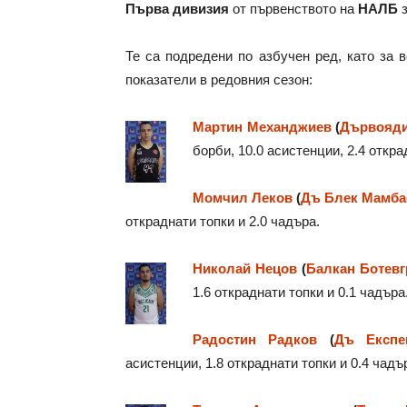
Първа дивизия
от първенството на
НАЛБ
Те са подредени по азбучен ред, като за 
показатели в редовния сезон:
Мартин Механджиев
(
Дървояди
борби, 10.0 асистенции, 2.4 откра
Момчил Леков
(
Дъ Блек Мамба
откраднати топки и 2.0 чадъра.
Николай Нецов
(
Балкан Ботевг
1.6 откраднати топки и 0.1 чадъра
Радостин Радков
(
Дъ Експе
асистенции, 1.8 откраднати топки и 0.4 чадъ