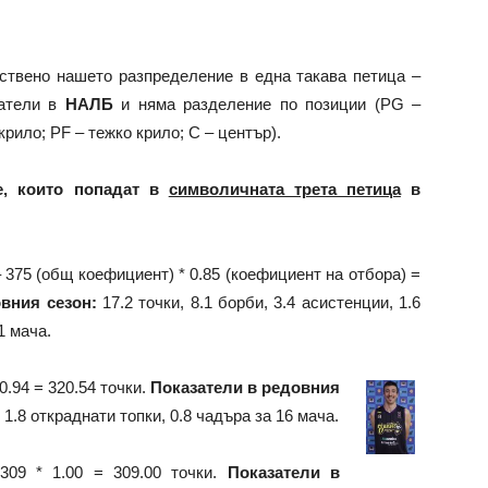
ствено нашето разпределение в една такава петица –
затели в
НАЛБ
и няма разделение по позиции (PG –
рило; PF – тежко крило; C – център).
е, които попадат в
символичната трета петица
в
 375 (общ коефициент) * 0.85 (коефициент на отбора) =
вния сезон:
17.2 точки, 8.1 борби, 3.4 асистенции, 1.6
1 мача.
0.94 = 320.54 точки.
Показатели в редовния
 1.8 откраднати топки, 0.8 чадъра за 16 мача.
09 * 1.00 = 309.00 точки.
Показатели в