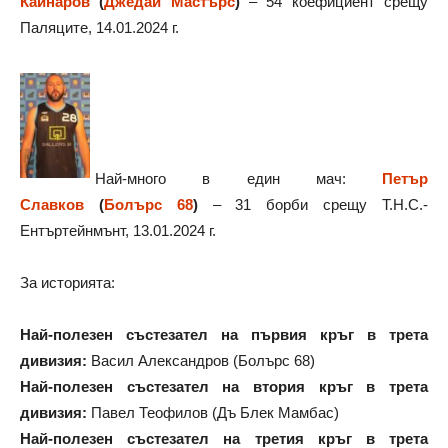
Кайнаров
(
Джедай Мастърс
)
– 54 коефициент срещу
Паляците, 14.01.2024 г.
Най-много в един мач:
Петър
Славков
(
Болърс 68
)
– 31 борби срещу Т.Н.С.-
Ентъртейнмънт, 13.01.2024 г.
За историята:
Най-полезен състезател на първия кръг в трета
дивизия:
Васил Александров (Болърс 68)
Най-полезен състезател на втория кръг в трета
дивизия:
Павел Теофилов (Дъ Блек Мамбас)
Най-полезен състезател на третия кръг в трета