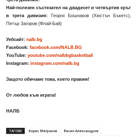
Най-полезен състезател на двадесет и четвъртия кръг
в трета дивизия:
Георги Бошнаков (Хюстън Бъкетс),
Петър Загоров (Флай-Бай)
Уебсайт:
nalb.bg
Facebook:
facebook.com/NALB.BG
YouTube:
youtube.com/nalbbgbasketball
Instagram:
instagram.com/nalb.bg
Защото обичаме това, което правим!
От любов към играта!
НАЛБ
ТАГОВЕ
Борис Матраков
Васил Александров