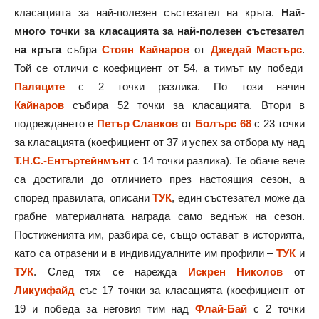
класацията за най-полезен състезател на кръга.
Най-
много точки за класацията за най-полезен състезател
на кръга
събра
Стоян Кайнаров
от
Джедай Мастърс
.
Той се отличи с коефициент от 54, а тимът му победи
Паляците
с 2 точки разлика. По този начин
Кайнаров
събира 52 точки за класацията. Втори в
подреждането е
Петър Славков
от
Болърс 68
с 23 точки
за класацията (коефициент от 37 и успех за отбора му над
Т.Н.С.-Ентъртейнмънт
с 14 точки разлика). Те обаче вече
са достигали до отличието през настоящия сезон, а
според правилата, описани
ТУК
, един състезател може да
грабне материалната награда само веднъж на сезон.
Постиженията им, разбира се, също остават в историята,
като са отразени и в индивидуалните им профили –
ТУК
и
ТУК
. След тях се нарежда
Искрен Николов
от
Ликуифайд
със 17 точки за класацията (коефициент от
19 и победа за неговия тим над
Флай-Бай
с 2 точки