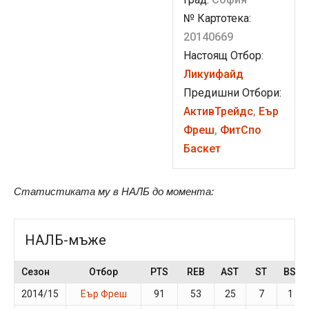
№ Картотека:
20140669
Настоящ Отбор:
Ликуифайд
Предишни Отбори:
АктивТрейдс
,
Еър
Фреш
,
ФитСпо
Баскет
Статистиката му в НАЛБ до момента:
НАЛБ-мъже
Сезон
Отбор
PTS
REB
AST
ST
BS
2014/15
Еър Фреш
91
53
25
7
1