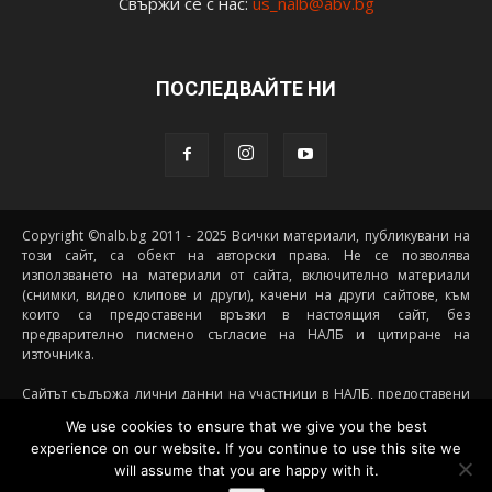
Свържи се с нас:
us_nalb@abv.bg
ПОСЛЕДВАЙТЕ НИ
Copyright ©nalb.bg 2011 - 2025 Всички материали, публикувани на
този сайт, са обект на авторски права. Не се позволява
използването на материали от сайта, включително материали
(снимки, видео клипове и други), качени на други сайтове, към
които са предоставени връзки в настоящия сайт, без
предварително писмено съгласие на НАЛБ и цитиране на
източника.
Сайтът съдържа лични данни на участници в НАЛБ, предоставени
доброволно от самите тях (и със съгласието на техните родители, в
We use cookies to ensure that we give you the best
случай че става дума за непълнолетни участници) посредством
experience on our website. If you continue to use this site we
подписани декларации за участие, съгласявайки се данните им да
will assume that you are happy with it.
бъдат съхранявани и обработвани от НАЛБ. При желание от