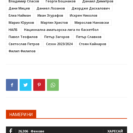
Владимир Спасов
Георги Бошнаков
Данаил Димитров
Дани Мицев
Даниел Лозанов
Джордже Даскалович
Елиа Найман
Иван Згурафов
Искрен Николов
Марио Юруков
Мартин Христов
Мирослав Нановски
НАЛБ
Национална аматьорска лига по баскетбол
Павел Теофилов
Петър Загоров
Петър Славков
Светослав Петров
Сезон 2023/2024
Стоян Кайнаров
Филип Филипов
НАМЕРИ НИ
26,306
Фенове
ХАРЕСАЙ