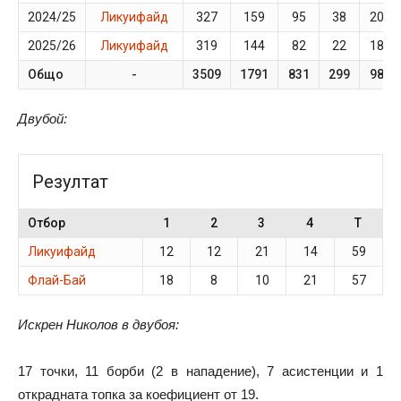
2024/25
Ликуифайд
327
159
95
38
20
2025/26
Ликуифайд
319
144
82
22
18
Общо
-
3509
1791
831
299
98
Двубой:
Резултат
Отбор
1
2
3
4
T
Ликуифайд
12
12
21
14
59
Флай-Бай
18
8
10
21
57
Искрен Николов в двубоя:
17 точки, 11 борби (2 в нападение), 7 асистенции и 1
открадната топка за коефициент от 19.