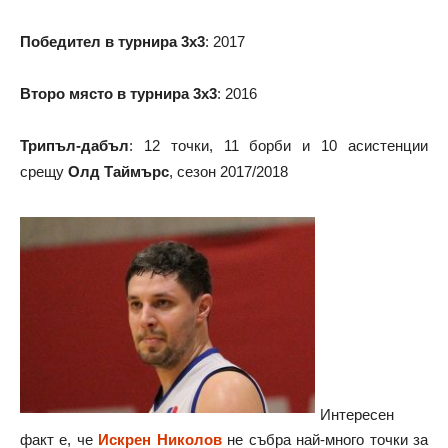
Победител в турнира 3х3
: 2017
Второ място в турнира 3х3
: 2016
Трипъл-дабъл
: 12 точки, 11 борби и 10 асистенции
срещу
Олд Таймърс
, сезон 2017/2018
Интересен
факт е, че
Искрен Николов
не събра най-много точки за