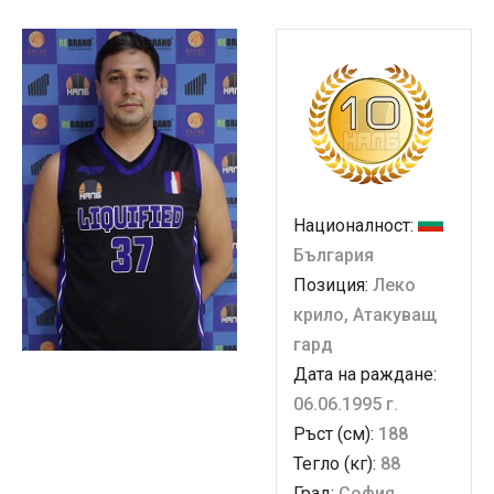
Националност:
България
Позиция:
Леко
крило, Атакуващ
гард
Дата на раждане:
06.06.1995 г.
Ръст (см):
188
Тегло (кг):
88
Град:
София