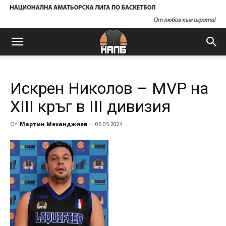
Искрен Николов – MVP на
XIII кръг в III дивизия
От
Мартин Механджиев
-
06.05.2024