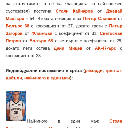
на статистиките, а не на класацията за най-полезен
състезател) постигна
Стоян Кайнаров
от
Джедай
Мастърс
– 54. Втората позиция е за
Петър Славков
от
Болърс 68
с коефициент от 37, докато трети е
Петър
Загоров
от
Флай-Бай
с коефициент от 31.
Светослав
Петров
от
Болърс 68
е четвърти с коефициент от 29,
докато пети остава
Дани Мицев
от
АК-47-ърс
с
коефициент от 28.
Индивидуални постижения в кръга (
рекорди
,
трипъл-
дабъли
,
най-много в един мач
):
Най-много в един мач:
Стоян