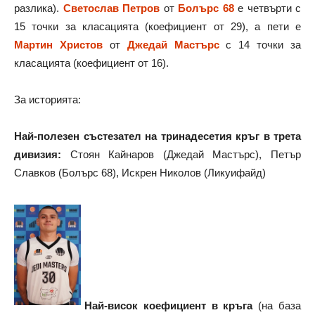
разлика).
Светослав Петров
от
Болърс 68
е четвърти с
15 точки за класацията (коефициент от 29), а пети е
Мартин Христов
от
Джедай Мастърс
с 14 точки за
класацията (коефициент от 16).
За историята:
Най-полезен състезател на тринадесетия кръг в трета
дивизия:
Стоян Кайнаров (Джедай Мастърс), Петър
Славков (Болърс 68), Искрен Николов (Ликуифайд)
Най-висок коефициент в кръга
(на база