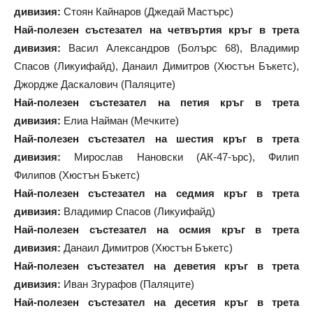
дивизия:
Стоян Кайнаров (Джедай Мастърс)
Най-полезен състезател на четвъртия кръг в трета
дивизия:
Васил Александров (Болърс 68), Владимир
Спасов (Ликуифайд), Данаил Димитров (Хюстън Бъкетс),
Джордже Даскалович (Паляците)
Най-полезен състезател на петия кръг в трета
дивизия:
Елиа Найман (Мечките)
Най-полезен състезател на шестия кръг в трета
дивизия:
Мирослав Нановски (АК-47-ърс), Филип
Филипов (Хюстън Бъкетс)
Най-полезен състезател на седмия кръг в трета
дивизия:
Владимир Спасов (Ликуифайд)
Най-полезен състезател на осмия кръг в трета
дивизия:
Данаил Димитров (Хюстън Бъкетс)
Най-полезен състезател на деветия кръг в трета
дивизия:
Иван Згурафов (Паляците)
Най-полезен състезател на десетия кръг в трета