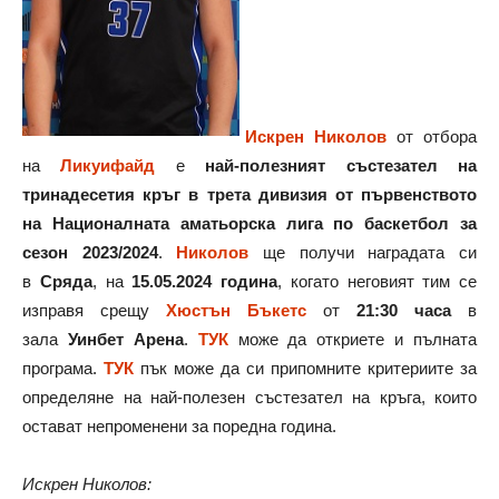
Искрен Николов
от отбора
на
Ликуифайд
е
най-полезният състезател на
тринадесетия кръг в трета дивизия от първенството
на Националната аматьорска лига по баскетбол за
сезон 2023/2024
.
Николов
ще получи наградата си
в
Сряда
, на
15.05.2024 година
, когато неговият тим се
изправя срещу
Хюстън Бъкетс
от
21:30 часа
в
зала
Уинбет Арена
.
ТУК
може да откриете и пълната
програма.
ТУК
пък може да си припомните критериите за
определяне на най-полезен състезател на кръга, които
остават непроменени за поредна година.
Искрен Николов: