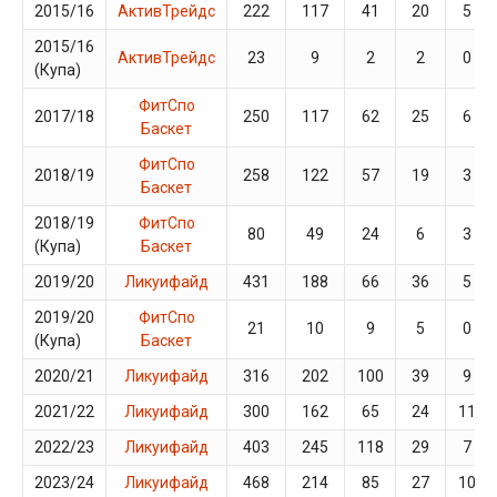
2015/16
АктивТрейдс
222
117
41
20
5
2015/16
АктивТрейдс
23
9
2
2
0
(Купа)
ФитСпо
2017/18
250
117
62
25
6
Баскет
ФитСпо
2018/19
258
122
57
19
3
Баскет
2018/19
ФитСпо
80
49
24
6
3
(Купа)
Баскет
2019/20
Ликуифайд
431
188
66
36
5
2019/20
ФитСпо
21
10
9
5
0
(Купа)
Баскет
2020/21
Ликуифайд
316
202
100
39
9
2021/22
Ликуифайд
300
162
65
24
11
2022/23
Ликуифайд
403
245
118
29
7
2023/24
Ликуифайд
468
214
85
27
10