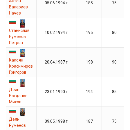
Антон
05.06.1994 г.
185
75
Валериев
Начев
Станислав
10.02.1994 г.
195
80
Руменов
Петров
Калоян
20.04.1987 г.
198
90
Красимиров
Григоров
Деян
23.01.1990 г.
194
85
Богданов
Михов
Деян
09.05.1998 г.
187
75
Руменов