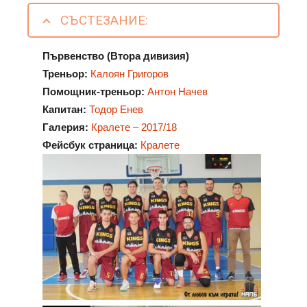
СЪСТЕЗАНИЕ:
Първенство (Втора дивизия)
Треньор:
Калоян Григоров
Помощник-треньор:
Антон Начев
Капитан:
Тодор Енев
Галерия:
Кралете – 2017/18
Фейсбук страница:
Кралете