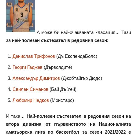
А може би най-очакваната класация… Тази
за
най-полезен състезател в редовния сезон
:
Денислав Трифонов
(Дъ ЕкспендаБолс)
Георги Гаджев
(Дървоядите)
Александър Димитров
(Джобтайгър Дюдс)
Свилен Симанов
(Бай Дъ Уей)
Любомир Недков
(Монстарс)
И така…
Най-полезен състезател в редовния сезон на
втора дивизия от първенството на Националната
аматьорска лига по баскетбол за сезон 2021/2022 е