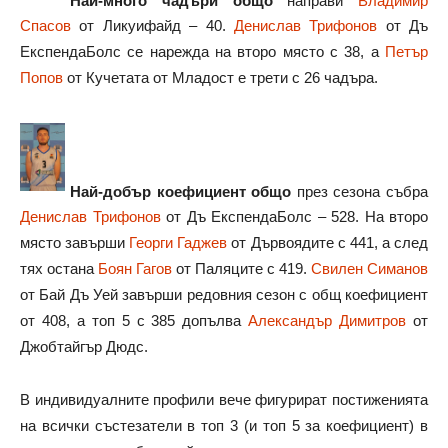
Спасов
от Ликуифайд – 40.
Денислав Трифонов
от Дъ
ЕкспендаБолс се нарежда на второ място с 38, а
Петър
Попов
от Кучетата от Младост е трети с 26 чадъра.
Най-добър коефициент общо
през сезона събра
Денислав Трифонов
от Дъ ЕкспендаБолс – 528. На второ
място завърши
Георги Гаджев
от Дървоядите с 441, а след
тях остана
Боян Гагов
от Паляците с 419.
Свилен Симанов
от Бай Дъ Уей завърши редовния сезон с общ коефициент
от 408, а топ 5 с 385 допълва
Александър Димитров
от
Джобтайгър Дюдс.
В индивидуалните профили вече фигурират постиженията
на всички състезатели в топ 3 (и топ 5 за коефициент) в