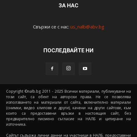
ЗА НАС
Свържи се с нас:
us_nalb@abv.bg
ПОСЛЕДВАЙТЕ НИ
Copyright ©nalb.bg 2011 - 2025 Всички материали, публикувани на
този сайт, са обект на авторски права. Не се позволява
използването на материали от сайта, включително материали
(снимки, видео клипове и други), качени на други сайтове, към
които са предоставени връзки в настоящия сайт, без
предварително писмено съгласие на НАЛБ и цитиране на
източника.
Сайтът съдържа лични данни на участници в НАЛБ, предоставени