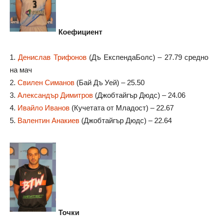
Коефициент
1.
Денислав Трифонов
(Дъ ЕкспендаБолс) – 27.79 средно
на мач
2.
Свилен Симанов
(Бай Дъ Уей) – 25.50
3.
Александър Димитров
(Джобтайгър Дюдс) – 24.06
4.
Ивайло Иванов
(Кучетата от Младост) – 22.67
5.
Валентин Анакиев
(Джобтайгър Дюдс) – 22.64
Точки