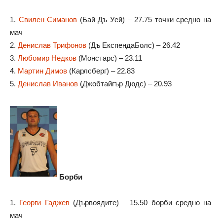
1.
Свилен Симанов
(Бай Дъ Уей) – 27.75 точки средно на
мач
2.
Денислав Трифонов
(Дъ ЕкспендаБолс) – 26.42
3.
Любомир Недков
(Монстарс) – 23.11
4.
Мартин Димов
(Карлсберг) – 22.83
5.
Денислав Иванов
(Джобтайгър Дюдс) – 20.93
Борби
1.
Георги Гаджев
(Дървоядите) – 15.50 борби средно на
мач