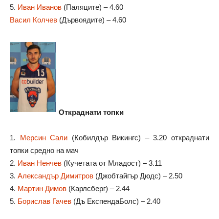
5.
Иван Иванов
(Паляците) – 4.60
Васил Колчев
(Дървоядите) – 4.60
Откраднати топки
1.
Мерсин Сали
(Кобилдър Викингс) – 3.20 откраднати
топки средно на мач
2.
Иван Ненчев
(Кучетата от Младост) – 3.11
3.
Александър Димитров
(Джобтайгър Дюдс) – 2.50
4.
Мартин Димов
(Карлсберг) – 2.44
5.
Борислав Гачев
(Дъ ЕкспендаБолс) – 2.40