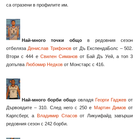
са отразени в профилите им.
Най-много точки общо
в редовния сезон
отбеляза
Денислав Трифонов
от Дъ ЕкспендаБолс – 502.
Втори с 444 е
Свилен Симанов
от Бай Дъ Уей, а топ 3
допълва
Любомир Недков
от Монстарс с 416.
Най-много борби общо
овладя
Георги Гаджев
от
Дървоядите – 310. След него с 250 е
Мартин Димов
от
Карлсберг, а
Владимир Спасов
от Ликуифайд завърши
редовния сезон с 242 борби.