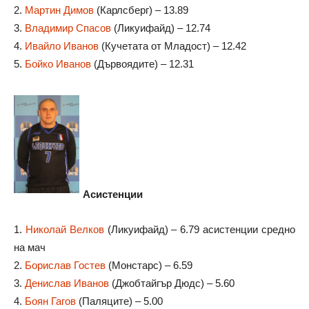
2.
Мартин Димов
(Карлсберг) – 13.89
3.
Владимир Спасов
(Ликуифайд) – 12.74
4.
Ивайло Иванов
(Кучетата от Младост) – 12.42
5.
Бойко Иванов
(Дървоядите) – 12.31
Асистенции
1.
Николай Велков
(Ликуифайд) – 6.79 асистенции средно
на мач
2.
Борислав Гостев
(Монстарс) – 6.59
3.
Денислав Иванов
(Джобтайгър Дюдс) – 5.60
4.
Боян Гагов
(Паляците) – 5.00