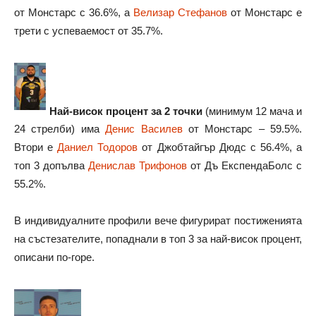
от Монстарс с 36.6%, а
Велизар Стефанов
от Монстарс е
трети с успеваемост от 35.7%.
Най-висок процент за 2 точки
(минимум 12 мача и
24 стрелби) има
Денис Василев
от Монстарс – 59.5%.
Втори е
Даниел Тодоров
от Джобтайгър Дюдс с 56.4%, а
топ 3 допълва
Денислав Трифонов
от Дъ ЕкспендаБолс с
55.2%.
В индивидуалните профили вече фигурират постиженията
на състезателите, попаднали в топ 3 за най-висок процент,
описани по-горе.