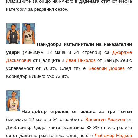
класациите за общо най-много в дадената статистическа
категория за редовния сезон.
Най-добри изпълнители на наказателни
удари
(минимум 12 мача и 24 стрелби) са
Джордже
Даскалович
от Паляците и
Иван Николов
от Бай Дъ Уей с
успеваемост от 76.9%. След тях е
Веселин Добрев
от
Кобилдър Викингс със 73.8%.
Най-добър стрелец от зоната за три точки
(минимум 12 мача и 24 стрелби) е
Валентин Анакиев
от
Джобтайгър Дюдс, който реализира 38.2% от изстрелите
си от далечно разстояние. След него е
Любомир Недков