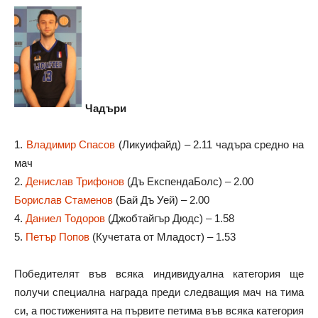
Чадъри
1.
Владимир Спасов
(Ликуифайд) – 2.11 чадъра средно на
мач
2.
Денислав Трифонов
(Дъ ЕкспендаБолс) – 2.00
Борислав Стаменов
(Бай Дъ Уей) – 2.00
4.
Даниел Тодоров
(Джобтайгър Дюдс) – 1.58
5.
Петър Попов
(Кучетата от Младост) – 1.53
Победителят във всяка индивидуална категория ще
получи специална награда преди следващия мач на тима
си, а постиженията на първите петима във всяка категория