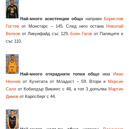
Най-много асистенции общо
направи
Борислав
Гостев
от Монстарс – 145. След него остана
Николай
Велков
от Ликуифайд със 129.
Боян Гагов
от Паляците е
със 110.
Най-много откраднати топки общо
има
Иван
Ненчев
от Кучетата от Младост – 59. Втори е
Мерсин
Сали
от Кобилдър Викингс с 48, а топ 3 допълва
Мартин
Димов
от Карлсберг с 44.
Най-много чадъри общо
направи
Владимир