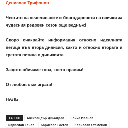
Денислав Трифонов
.
Честито на печелившите и благодарности на всички за
чудесния редовен сезон още веднъж!
Скоро очаквайте информация относно идеалната
петица във втора дивизия, както и относно втората и
третата петица в дивизията.
Защото обичаме това, което правим!
От любов към играта!
НАЛБ
ТАГОВЕ
Александър Димитров
Бойко Иванов
Борислав Гачев
Борислав Гостев
Борислав Стаменов