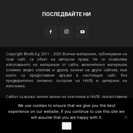
ПОСЛЕДВАЙТЕ НИ
Copyright ©nalb.bg 2011 - 2025 Всички материали, публикувани на
този сайт, са обект на авторски права. Не се позволява
използването на материали от сайта, включително материали
(снимки, видео клипове и други), качени на други сайтове, към
които са предоставени връзки в настоящия сайт, без
предварително писмено съгласие на НАЛБ и цитиране на
източника.
Сайтът съдържа лични данни на участници в НАЛБ, предоставени
доброволно от самите тях (и със съгласието на техните родители, в
We use cookies to ensure that we give you the best
случай че става дума за непълнолетни участници) посредством
experience on our website. If you continue to use this site we
подписани декларации за участие, съгласявайки се данните им да
will assume that you are happy with it.
бъдат съхранявани и обработвани от НАЛБ. При желание от
страна на участник данните му да бъдат премахнати от сайта е
Ok
необходимо да се свърже с НАЛБ на посочения имейл за контакти.