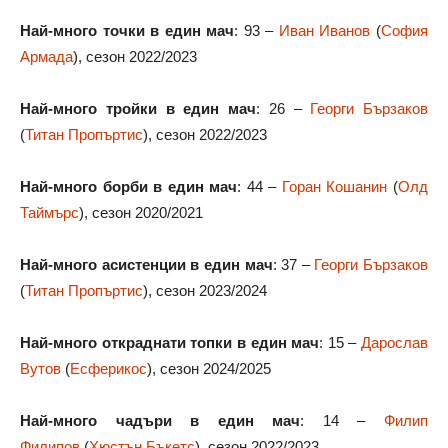
Най-много точки в един мач
: 93 –
Иван Иванов
(
София
Армада
), сезон 2022/2023
Най-много тройки в един мач
: 26 –
Георги Бързаков
(
Титан Пропъртис
), сезон 2022/2023
Най-много борби в един мач
: 44 –
Горан Кошанин
(
Олд
Таймърс
), сезон 2020/2021
Най-много асистенции в един мач
: 37 –
Георги Бързаков
(
Титан Пропъртис
), сезон 2023/2024
Най-много откраднати топки в един мач
: 15 –
Дарослав
Вутов
(
Есферикос
), сезон 2024/2025
Най-много чадъри в един мач
: 14 –
Филип
Филипов
(
Хюстън Бъкетс
), сезон 2022/2023