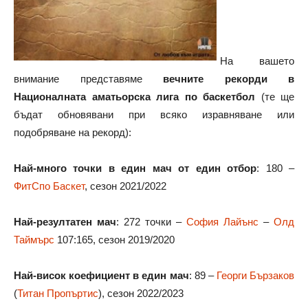
На вашето
внимание представяме
вечните рекорди в
Националната аматьорска лига по баскетбол
(те ще
бъдат обновявани при всяко изравняване или
подобряване на рекорд):
Най-много точки в един мач от един отбор
: 180 –
ФитСпо Баскет
, сезон 2021/2022
Най-резултатен мач
: 272 точки –
София Лайънс
–
Олд
Таймърс
107:165, сезон 2019/2020
Най-висок коефициент в един мач
: 89 –
Георги Бързаков
(
Титан Пропъртис
), сезон 2022/2023