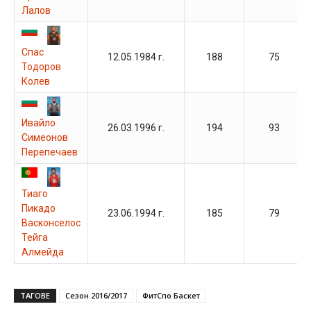
Лалов
Спас
12.05.1984 г.
188
75
Тодоров
Колев
Ивайло
26.03.1996 г.
194
93
Симеонов
Перепечаев
Тиаго
Пикадо
23.06.1994 г.
185
79
Васконселос
Тейга
Алмейда
ТАГОВЕ
Сезон 2016/2017
ФитСпо Баскет