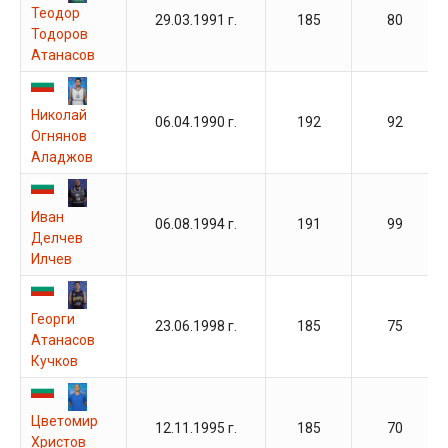
Теодор
29.03.1991 г.
185
80
Тодоров
Атанасов
Николай
06.04.1990 г.
192
92
Огнянов
Аладжов
Иван
06.08.1994 г.
191
99
Делчев
Илчев
Георги
23.06.1998 г.
185
75
Атанасов
Кучков
Цветомир
12.11.1995 г.
185
70
Христов