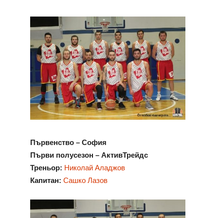
Първенство – София
Първи полусезон – АктивТрейдс
Треньор:
Николай Аладжов
Капитан:
Сашко Лазов