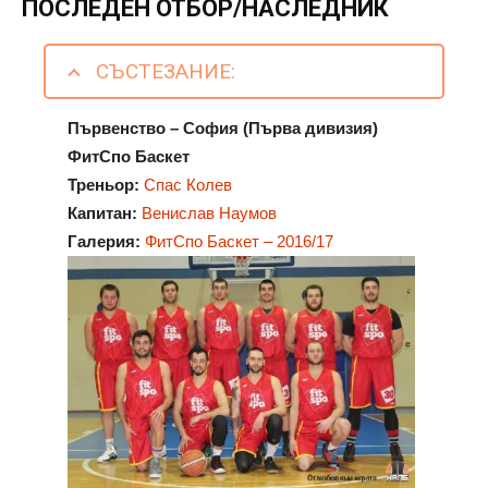
ПОСЛЕДЕН ОТБОР/НАСЛЕДНИК
СЪСТЕЗАНИЕ:
Първенство – София (Първа дивизия)
ФитСпо Баскет
Треньор:
Спас Колев
Капитан:
Венислав Наумов
Галерия:
ФитСпо Баскет – 2016/17