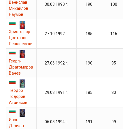
Венислав
30.03.1990 г.
190
100
Михайлов
Наумов
Христофор
27.10.1992 г.
185
116
Цветанов
Пешлеевски
Георги
27.06.1992 г.
190
95
Драгомиров
Вачев
Теодор
29.03.1991 г.
185
80
Тодоров
Атанасов
Иван
06.08.1994 г.
191
99
Делчев