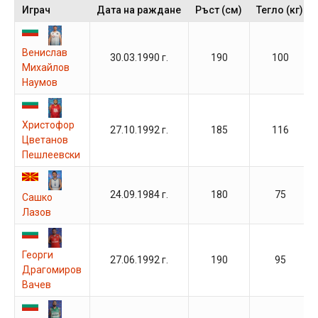
Играч
Дата на раждане
Ръст (см)
Тегло (кг)
Венислав
30.03.1990 г.
190
100
Михайлов
Наумов
Христофор
27.10.1992 г.
185
116
Цветанов
Пешлеевски
24.09.1984 г.
180
75
Сашко
Лазов
Георги
27.06.1992 г.
190
95
Драгомиров
Вачев