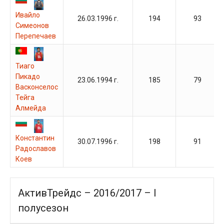
Ивайло
26.03.1996 г.
194
93
Симеонов
Перепечаев
Тиаго
Пикадо
23.06.1994 г.
185
79
Васконселос
Тейга
Алмейда
Константин
30.07.1996 г.
198
91
Радославов
Коев
АктивТрейдс – 2016/2017 – I
полусезон