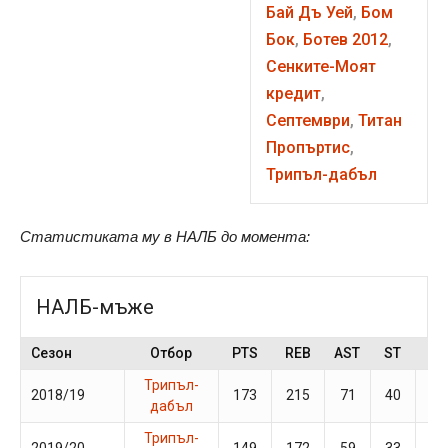
Бай Дъ Уей
,
Бом
Бок
,
Ботев 2012
,
Сенките-Моят
кредит
,
Септември
,
Титан
Пропъртис
,
Трипъл-дабъл
Статистиката му в НАЛБ до момента:
НАЛБ-мъже
Сезон
Отбор
PTS
REB
AST
ST
BS
Трипъл-
2018/19
173
215
71
40
24
дабъл
Трипъл-
2019/20
149
172
59
33
17