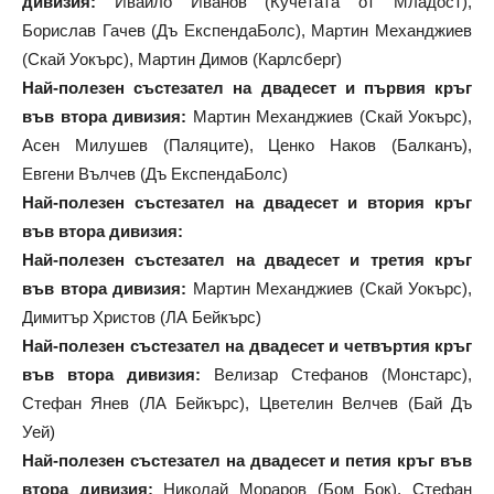
дивизия:
Ивайло Иванов (Кучетата от Младост),
Борислав Гачев (Дъ ЕкспендаБолс), Мартин Механджиев
(Скай Уокърс), Мартин Димов (Карлсберг)
Най-полезен състезател на двадесет и първия кръг
във втора дивизия:
Мартин Механджиев (Скай Уокърс),
Асен Милушев (Паляците), Ценко Наков (Балканъ),
Евгени Вълчев (Дъ ЕкспендаБолс)
Най-полезен състезател на двадесет и втория кръг
във втора дивизия:
Най-полезен състезател на двадесет и третия кръг
във втора дивизия:
Мартин Механджиев (Скай Уокърс),
Димитър Христов (ЛА Бейкърс)
Най-полезен състезател на двадесет и четвъртия кръг
във втора дивизия:
Велизар Стефанов (Монстарс),
Стефан Янев (ЛА Бейкърс), Цветелин Велчев (Бай Дъ
Уей)
Най-полезен състезател на двадесет и петия кръг във
втора дивизия:
Николай Мораров (Бом Бок), Стефан