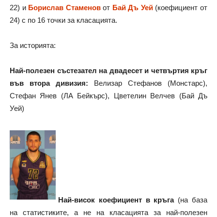
22) и
Борислав Стаменов
от
Бай Дъ Уей
(коефициент от
24) с по 16 точки за класацията.
За историята:
Най-полезен състезател на двадесет и четвъртия кръг
във втора дивизия:
Велизар Стефанов (Монстарс),
Стефан Янев (ЛА Бейкърс), Цветелин Велчев (Бай Дъ
Уей)
Най-висок коефициент в кръга
(на база
на статистиките, а не на класацията за най-полезен