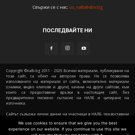
Свържи се с нас:
us_nalb@abv.bg
ПОСЛЕДВАЙТЕ НИ
Copyright ©nalb.bg 2011 - 2025 Всички материали, публикувани на
този сайт, са обект на авторски права. Не се позволява
използването на материали от сайта, включително материали
(снимки, видео клипове и други), качени на други сайтове, към
които са предоставени връзки в настоящия сайт, без
предварително писмено съгласие на НАЛБ и цитиране на
източника.
Сайтът съдържа лични данни на участници в НАЛБ, предоставени
доброволно от самите тях (и със съгласието на техните родители, в
We use cookies to ensure that we give you the best
случай че става дума за непълнолетни участници) посредством
experience on our website. If you continue to use this site we
подписани декларации за участие, съгласявайки се данните им да