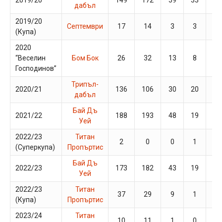
дабъл
2019/20
Септември
17
14
3
3
1
(Купа)
2020
“Веселин
Бом Бок
26
32
13
8
2
Господинов”
Трипъл-
2020/21
136
106
30
20
11
дабъл
Бай Дъ
2021/22
188
193
48
19
11
Уей
2022/23
Титан
2
0
0
1
0
(Суперкупа)
Пропъртис
Бай Дъ
2022/23
173
182
43
19
6
Уей
2022/23
Титан
37
29
9
1
0
(Купа)
Пропъртис
2023/24
Титан
10
11
1
0
1