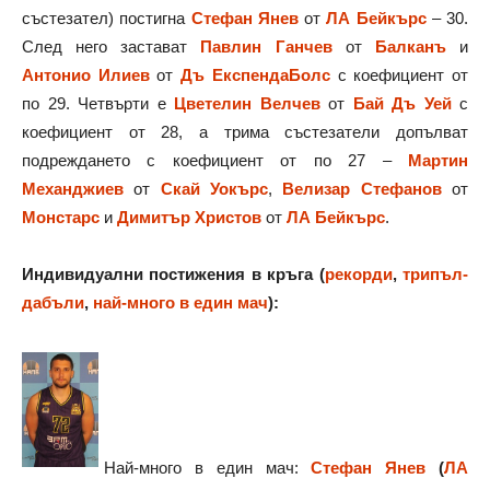
състезател) постигна
Стефан Янев
от
ЛА Бейкърс
– 30.
След него застават
Павлин Ганчев
от
Балканъ
и
Антонио Илиев
от
Дъ ЕкспендаБолс
с коефициент от
по 29. Четвърти е
Цветелин Велчев
от
Бай Дъ Уей
с
коефициент от 28, а трима състезатели допълват
подреждането с коефициент от по 27 –
Мартин
Механджиев
от
Скай Уокърс
,
Велизар Стефанов
от
Монстарс
и
Димитър Христов
от
ЛА Бейкърс
.
Индивидуални постижения в кръга (
рекорди
,
трипъл-
дабъли
,
най-много в един мач
):
Най-много в един мач:
Стефан Янев
(
ЛА