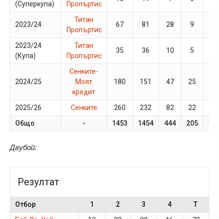
(Суперкупа)
Пропъртис
Титан
2023/24
67
81
28
9
2
Пропъртис
2023/24
Титан
35
36
10
5
0
(Купа)
Пропъртис
Сенките-
2024/25
Моят
180
151
47
25
15
кредит
2025/26
Сенките
260
232
82
22
17
Общо
-
1453
1454
444
205
10
Двубой:
Резултат
Отбор
1
2
3
4
T