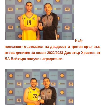
Най-
полезният състезател на двадесет и третия кръг във
втора дивизия за сезон 2022/2023 Димитър Христов от
ЛА Бейкърс получи наградата си.