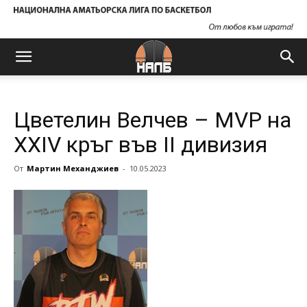
Цветелин Велчев – MVP на
XXIV кръг във II дивизия
От
Мартин Механджиев
-
10.05.2023