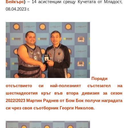
Бейкърс
)
– 14 асистенции срещу Кучетата от Младост,
08.04.2023 г.
Поради
отсъствието си най-полезният състезател на
шестнадесетия кръг във втора дивизия за сезон
2022/2023 Мартин Раднев от Бом Бок получи наградата
си чрез своя съотборник Георги Николов.