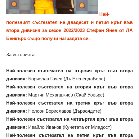
Най-
полезният състезател на двадесет и петия кръг във
втора дивизия за сезон 2022/2023 Стефан Янев от ЛА
Бейкърс също получи наградата си.
За историята:
Най-полезен състезател на първия кръг във втора
дивизия:
Борислав Гачев (Дъ ЕкспендаБолс)
Най-полезен състезател на втория кръг във втора
дивизия:
Мартин Механджиев (Скай Уокърс)
Най-полезен състезател на третия кръг във втора
дивизия:
Нелсон Бориславов (Дървоядите)
Най-полезен състезател на четвъртия кръг във втора
дивизия:
Ивайло Иванов (Кучетата от Младост)
Най-полезен състезател на петия кръг във втора