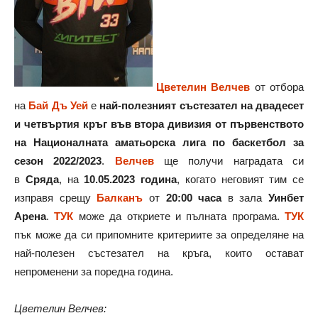
Цветелин Велчев
от отбора
на
Бай Дъ Уей
е
най-полезният състезател на двадесет
и четвъртия кръг във втора дивизия от първенството
на Националната аматьорска лига по баскетбол за
сезон 2022/2023
.
Велчев
ще получи наградата си
в
Сряда
, на
10.05.2023 година
, когато неговият тим се
изправя срещу
Балканъ
от
20:00 часа
в зала
Уинбет
Арена
.
ТУК
може да откриете и пълната програма.
ТУК
пък може да си припомните критериите за определяне на
най-полезен състезател на кръга, които остават
непроменени за поредна година.
Цветелин Велчев: