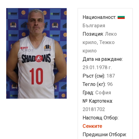
Националност:
България
Позиция:
Леко
крило, Тежко
крило
Дата на раждане:
29.01.1978 г.
Ръст (см):
187
Тегло (кг):
96
Град:
София
№ Картотека:
20181702
Настоящ Отбор:
Сенките
Предишни Отбори: