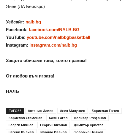
Янев (ЛА Бейкърс)
Уебсайт:
nalb.bg
Facebook:
facebook.com/NALB.BG
YouTube:
youtube.com/nalbbgbasketball
Instagram:
instagram.com/nalb.bg
Защото обичаме това, което правим!
От любов към играта!
НАЛБ
ТАГОВЕ
Антонио Илиев
Асен Милушев
Борислав Гачев
Борислав Стаменов
Боян Гагов
Велизар Стефанов
Георги Мишев
Георги Николов
Димитър Христов
Евгени Вълчев
Ивайло Иванов
Любомир Недков