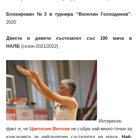
Блокировач №3 в турнира “Веселин Господинов”
:
2020
Двеста и девети състезател със 100 мача в
НАЛБ
(сезон 2021/2022)
Интересен
факт е, че
Цветелин Велчев
не събра най-много точки за
класацията за най-полезен състезател на кръга.
Най-