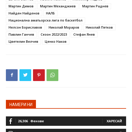
Мартин Димов
Мартин Механджиев
Мартин Раднев
Найден Найденов
НАЛБ
Национална аматьорска лига по баскетбол
Нелсон Бориславов
Николай Мораров
Николай Петков
Павлин Ганчев
Сезон 2022/2023
Стефан Янев
Цветелин Велчев
Ценко Наков
НАМЕРИ НИ
26,306
Фенове
ХАРЕСАЙ