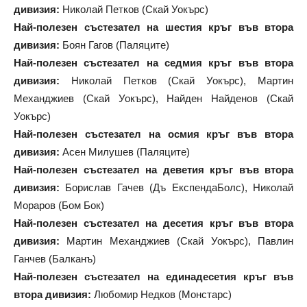
дивизия:
Николай Петков (Скай Уокърс)
Най-полезен състезател на шестия кръг във втора
дивизия:
Боян Гагов (Паляците)
Най-полезен състезател на седмия кръг във втора
дивизия:
Николай Петков (Скай Уокърс), Мартин
Механджиев (Скай Уокърс), Найден Найденов (Скай
Уокърс)
Най-полезен състезател на осмия кръг във втора
дивизия:
Асен Милушев (Паляците)
Най-полезен състезател на деветия кръг във втора
дивизия:
Борислав Гачев (Дъ ЕкспендаБолс), Николай
Мораров (Бом Бок)
Най-полезен състезател на десетия кръг във втора
дивизия:
Мартин Механджиев (Скай Уокърс), Павлин
Ганчев (Балканъ)
Най-полезен състезател на единадесетия кръг във
втора дивизия:
Любомир Недков (Монстарс)