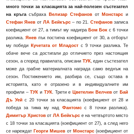
много точки за класацията за най-полезен състезател
на кръга
събраха
Велизар Стефанов
от
Монстарс
и
Стефан Янев
от
ЛА Бейкърс
– по 21.
Стефанов
записа
коефициент от 27, а тимът му надигра
Бом Бок
с 6 точки
разлика.
Янев
пък постигна коефициент от 30, а отборът
му победи
Кучетата от Младост
с 9 точки разлика.
Те
обаче вече са достигали до отличието през настоящия
сезон, а според правилата, описани
ТУК
, един състезател
може да грабне материалната награда само веднъж на
сезон. Постижението им, разбира се, също остава в
историята, като е отразено и в индивидуалните им
профили –
ТУК
и
ТУК
.
Трети е
Цветелин Велчев
от
Бай
Дъ Уей
с 20 точки за класацията (коефициент от 28 и
победа за тима му над
Фантомс
с 8 точки разлика).
Димитър Христов
от
ЛА Бейкърс
е на четвъртото място
с 18 точки за класацията (коефициент от 27), а след него
се нареждат
Георги Мишев
от
Монстарс
(коефициент от