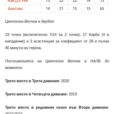
Бай Дъ Уей
13
22
22
16
73
Фантомс
14
21
15
15
65
Цветелин Велчев в двубоя:
19 точки (включително 7/14 за 2 точки), 17 борби (4 в
нападение) и 3 асистенции за коефициент от 28 и пълни
40 минути на терена.
Постиженията на Цветелин Велчев в НАЛБ до
момента:
Трето място в Трета дивизия
: 2020
Трето място в Четвърта дивизия
: 2019
Трето място в редовния сезон във Втора дивизия
:
2021/2022