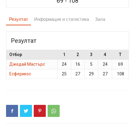
69
-
108
Резултат
Информация и статистика
Зала
Резултат
Отбор
1
2
3
4
T
Джедай Мастърс
24
16
5
24
69
Есферикос
25
27
29
27
108