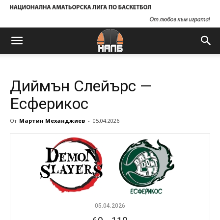
Диймън Слейърс —
Есферикос
От
Мартин Механджиев
-
05.04.2026
05.04.2026