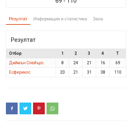
69
-
110
Резултат
Информация и статистика
Зала
Резултат
Отбор
1
2
3
4
T
Диймън Слейърс
8
24
21
16
69
Есферикос
20
21
31
38
110