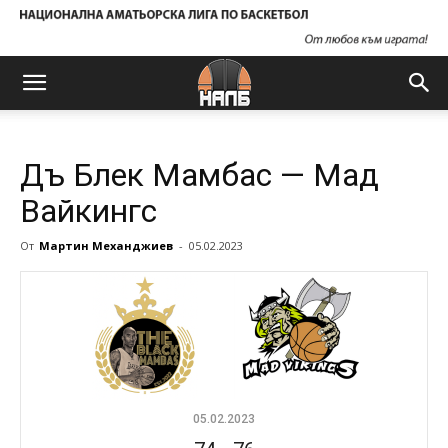
Дъ Блек Мамбас — Мад
Вайкингс
От
Мартин Механджиев
-
05.02.2023
05.02.2023