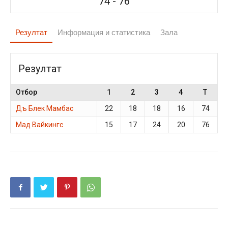
74
-
76
Резултат
Информация и статистика
Зала
Резултат
Отбор
1
2
3
4
T
Дъ Блек Мамбас
22
18
18
16
74
Мад Вайкингс
15
17
24
20
76