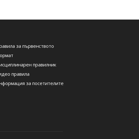
равила за първенството
ормат
исциплинарен правилник
идео правила
нформация за посетителите