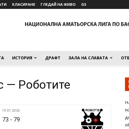
АТИ
КЛАСИРАНЕ
ГЛЕДАЙ НА ЖИВО
GS
ТА
ИСТОРИЯ
ДРАФТ
ЗАЛА НА СЛАВАТА
ОТ
с — Роботите
Н
п
19.01.2026
д
73
-
79
о