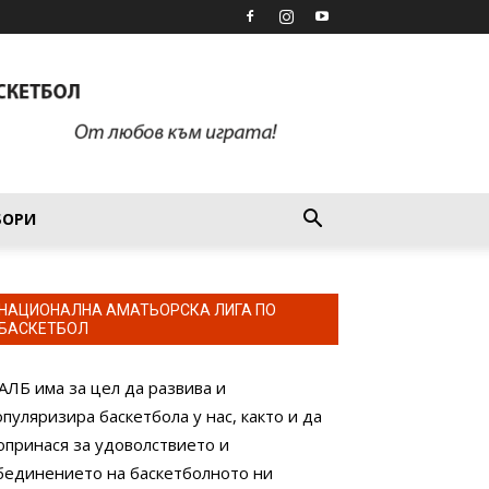
БОРИ
НАЦИОНАЛНА АМАТЬОРСКА ЛИГА ПО
БАСКЕТБОЛ
АЛБ има за цел да развива и
опуляризира баскетбола у нас, както и да
опринася за удоволствието и
бединението на баскетболното ни