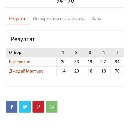
94
-
70
Резултат
Информация и статистика
Зала
Резултат
Отбор
1
2
3
4
T
Есферикос
20
33
19
22
94
Джедай Мастърс
14
20
18
18
70