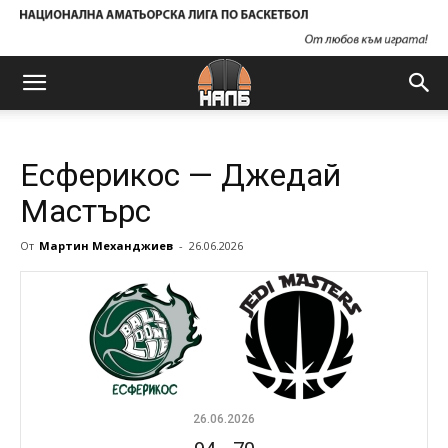
Есферикос — Джедай
Мастърс
От
Мартин Механджиев
-
26.06.2026
26.06.2026