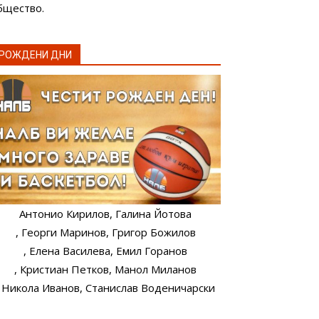
бщество.
РОЖДЕНИ ДНИ
Антонио Кирилов
, Галина Йотова
, Георги Маринов
, Григор Божилов
, Елена Василева
, Емил Горанов
, Кристиан Петков
, Манол Миланов
, Никола Иванов
, Станислав Воденичарски