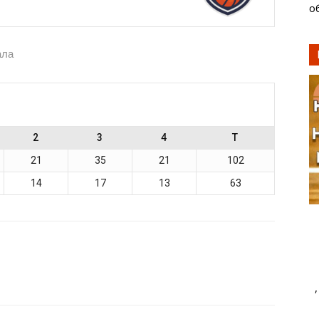
о
ала
2
3
4
T
21
35
21
102
14
17
13
63