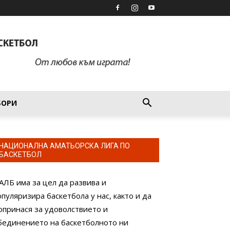
БОРИ
НАЦИОНАЛНА АМАТЬОРСКА ЛИГА ПО
БАСКЕТБОЛ
АЛБ има за цел да развива и
опуляризира баскетбола у нас, както и да
опринася за удоволствието и
бединението на баскетболното ни