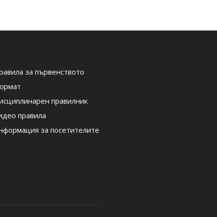
равила за първенството
ормат
исциплинарен правилник
идео правила
нформация за посетителите