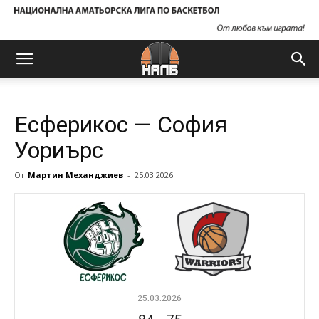
Есферикос — София
Уориърс
От
Мартин Механджиев
-
25.03.2026
25.03.2026