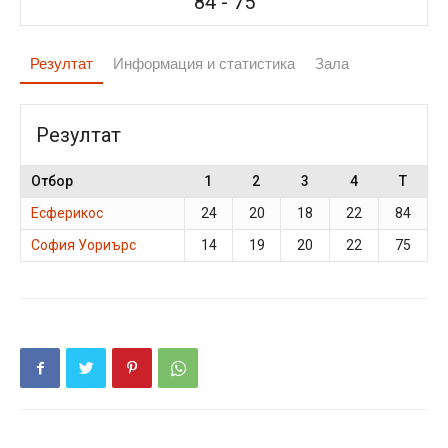
84
-
75
Резултат
Информация и статистика
Зала
Резултат
Отбор
1
2
3
4
T
Есферикос
24
20
18
22
84
София Уориърс
14
19
20
22
75